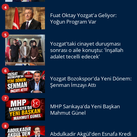
4
Fuat Oktay Yozgat'a Geliyor:
Yoğun Program Var
5
Yozgat'taki cinayet duruşması
sonrası o aile konuştu: 'İnşallah
adalet tecelli edecek'
6
Yozgat Bozokspor'da Yeni Dönem:
Şenman İmzayı Attı
7
MHP Sarıkaya'da Yeni Başkan
Mahmut Günel
8
Abdulkadir Akgül'den Esnafa Kredi