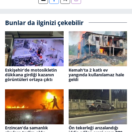
Bunlar da ilginizi çekebilir
Eskişehir'de motosikletin
Kemah'ta 2 katlı ev
dükkana girdiği kazanın
yangında kullanılamaz hale
görüntüleri ortaya çıktı
geldi
Erzincan'da samanlık
Ön tekerleği arızalandığı