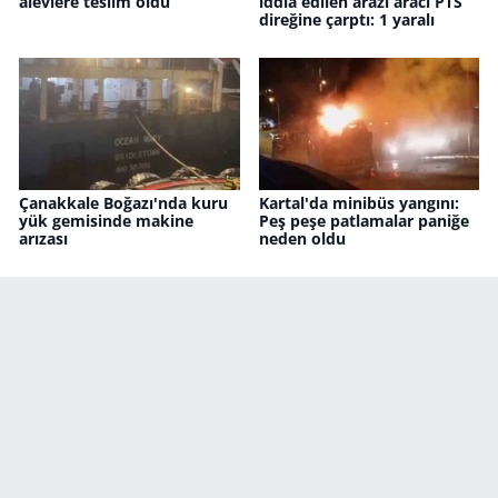
alevlere teslim oldu
iddia edilen arazi aracı PTS
direğine çarptı: 1 yaralı
Çanakkale Boğazı'nda kuru
Kartal'da minibüs yangını:
yük gemisinde makine
Peş peşe patlamalar paniğe
arızası
neden oldu