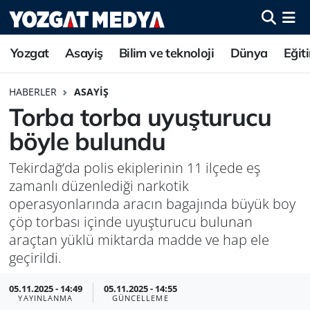
Yozgat
Asayiş
Bilim ve teknoloji
Dünya
Eğit
HABERLER
ASAYIŞ
Torba torba uyuşturucu
böyle bulundu
Tekirdağ’da polis ekiplerinin 11 ilçede eş
zamanlı düzenlediği narkotik
operasyonlarında aracın bagajında büyük boy
çöp torbası içinde uyuşturucu bulunan
araçtan yüklü miktarda madde ve hap ele
geçirildi.
05.11.2025 - 14:49
05.11.2025 - 14:55
YAYINLANMA
GÜNCELLEME