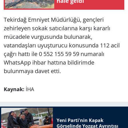
hale geldi
Tekirdağ Emniyet Müdürlüğü, gençleri
zehirleyen sokak satıcılarına karşı kararlı
mücadele vurgusunda bulunarak,
vatandaşları uyuşturucu konusunda 112 acil
çağrı hattı ile 0 552 155 59 59 numaralı
WhatsApp ihbar hattına bildirimde
bulunmaya davet etti.
Kaynak:
İHA
Yeni Parti'nin Kapak
Görselinde Yozgat Ayrıntısı