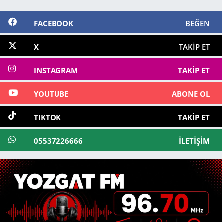
FACEBOOK
BEĞEN
X
TAKIP ET
INSTAGRAM
TAKIP ET
YOUTUBE
ABONE OL
TIKTOK
TAKIP ET
05537226666
İLETIŞIM