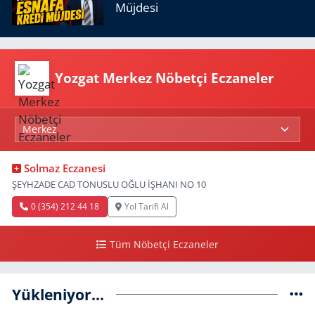
Müjdesi
Yozgat Merkez Nöbetçi Eczaneler
Solmaz Eczanesi
ŞEYHZADE CAD TONUSLU OĞLU İŞHANI NO 10
0 (354) 212 44 18
Yol Tarifi Al
Tüm Nöbetçi Eczaneler
Yükleniyor...