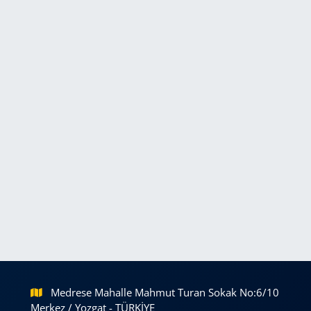
Medrese Mahalle Mahmut Turan Sokak No:6/10
Merkez / Yozgat - TÜRKİYE