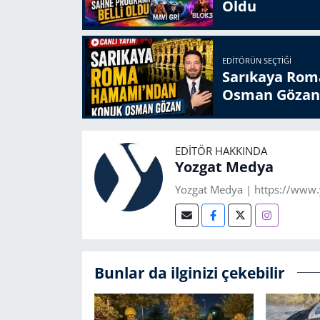
Oldu
EDITÖRÜN SEÇTIĞI
Sarıkaya Rom
Osman Gözan
EDITÖR HAKKINDA
Yozgat Medya
Yozgat Medya | https://www
Bunlar da ilginizi çekebilir