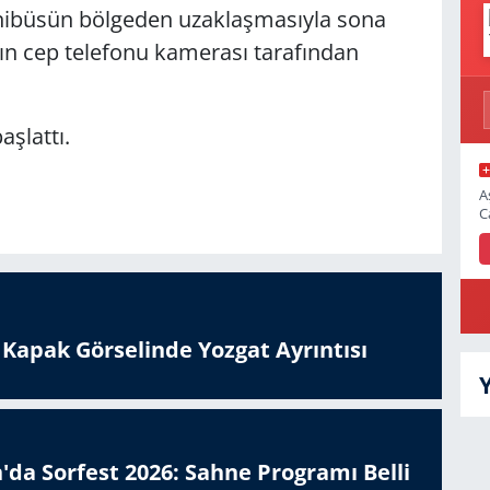
inibüsün bölgeden uzaklaşmasıyla sona
ın cep telefonu kamerası tarafından
aşlattı.
A
C
n Kapak Görselinde Yozgat Ayrıntısı
'da Sorfest 2026: Sahne Programı Belli