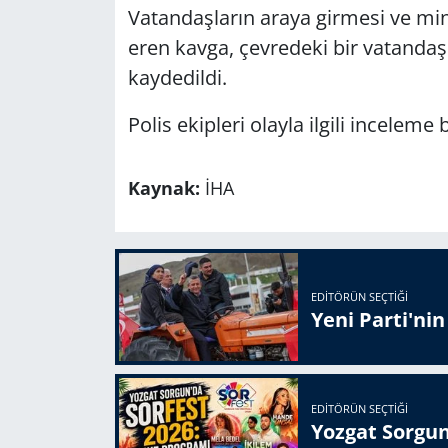
Vatandaşların araya girmesi ve m
eren kavga, çevredeki bir vatandaş
kaydedildi.
Polis ekipleri olayla ilgili inceleme b
Kaynak:
İHA
EDITÖRÜN SEÇTIĞI
Yeni Parti'ni
EDITÖRÜN SEÇTIĞI
Yozgat Sorgun