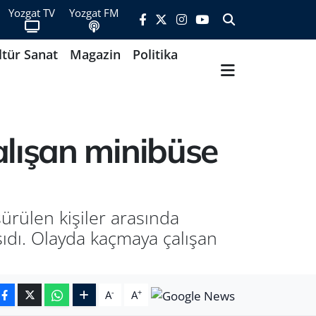
Yozgat TV
Yozgat FM
ltür Sanat
Magazin
Politika
lışan minibüse
rülen kişiler arasında
sıdı. Olayda kaçmaya çalışan
-
+
A
A