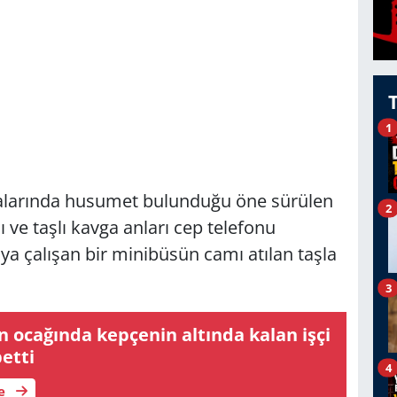
1
ralarında husumet bulunduğu öne sürülen
2
ı ve taşlı kavga anları cep telefonu
a çalışan bir minibüsün camı atılan taşla
3
n ocağında kepçenin altında kalan işçi
etti
4
le