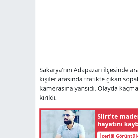
Sakarya'nın Adapazarı ilçesinde a
kişiler arasında trafikte çıkan sopal
kamerasına yansıdı. Olayda kaçmay
kırıldı.
Siirt'te made
hayatını kayb
İçeriği Görüntü