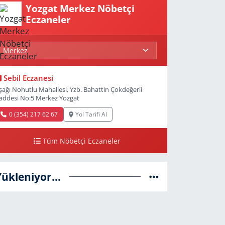
Yozgat Merkez Nöbetçi
Eczaneler
Sebil Eczanesi
şağı Nohutlu Mahallesi, Yzb. Bahattin Çokdeğerli
addesi No:5 Merkez Yozgat
0 (354) 217 62 67
Yol Tarifi Al
Tüm Nöbetçi Eczaneler
Yükleniyor...