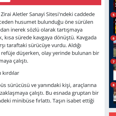
Zirai Aletler Sanayi Sitesi'ndeki caddede
5
 önceden husumet bulunduğu öne sürülen
rından inerek sözlü olarak tartışmaya
lik, kısa sürede kavgaya dönüştü. Kavgada
6
rşı taraftaki sürücüye vurdu. Aldığı
 refüje düşerken, olay yerinde bulunan bir
maya çalıştı.
7
kırdılar
üs sürücüsü ve yanındaki kişi, araçlarına
8
uzaklaşmaya çalıştı. Bu esnada gruptan bir
ndeki minibüse fırlattı. Taşın isabet ettiği