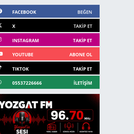
FACEBOOK
BEĞEN
X
TAKIP ET
INSTAGRAM
TAKIP ET
YOUTUBE
ABONE OL
TIKTOK
TAKIP ET
05537226666
İLETIŞIM