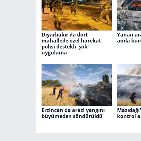
Diyarbakır'da dört
Yanan ar
mahallede özel harekat
anda kur
polisi destekli 'şok'
uygulama
Erzincan'da arazi yangını
Mazıdağı'
büyümeden söndürüldü
kontrol a