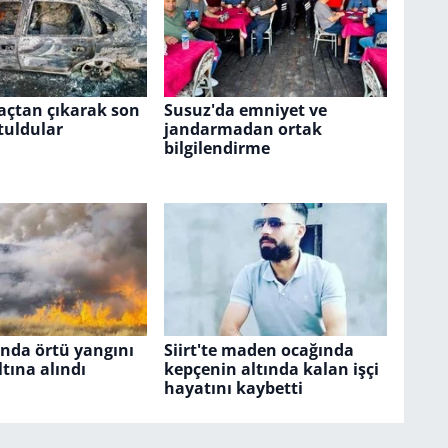
açtan çıkarak son
Susuz'da emniyet ve
tuldular
jandarmadan ortak
bilgilendirme
nda örtü yangını
Siirt'te maden ocağında
ltına alındı
kepçenin altında kalan işçi
hayatını kaybetti