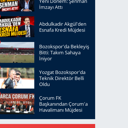
Yeni Dönem: Şenman
İmzayı Attı
Abdulkadir Akgül'den
Esnafa Kredi Müjdesi
Bozokspor'da Bekleyiş
Bitti: Takım Sahaya
İniyor
Yozgat Bozokspor'da
Teknik Direktör Belli
Oldu
Çorum FK
Başkanından Çorum'a
Havalimanı Müjdesi