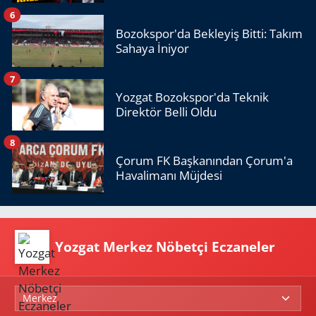
6
Bozokspor'da Bekleyiş Bitti: Takım
Sahaya İniyor
7
Yozgat Bozokspor'da Teknik
Direktör Belli Oldu
8
Çorum FK Başkanından Çorum'a
Havalimanı Müjdesi
Yozgat Merkez Nöbetçi Eczaneler