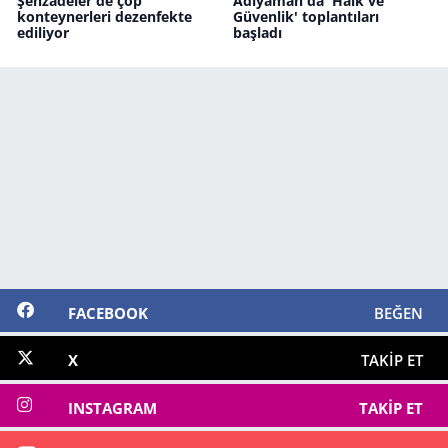
Şehzadeler'de çöp
Adıyaman'da 'Halk ve
konteynerleri dezenfekte
Güvenlik' toplantıları
ediliyor
başladı
FACEBOOK
BEĞEN
X
TAKIP ET
INSTAGRAM
TAKIP ET