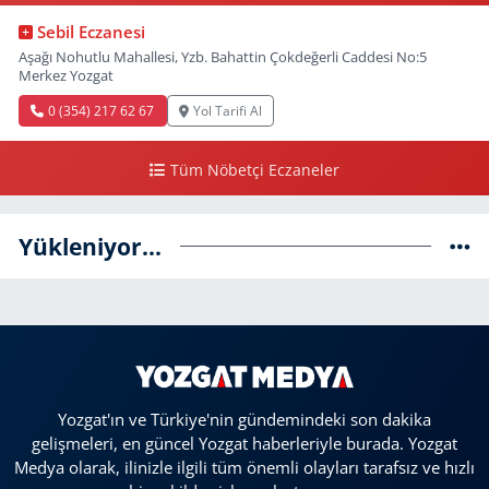
Sebil Eczanesi
Aşağı Nohutlu Mahallesi, Yzb. Bahattin Çokdeğerli Caddesi No:5
Merkez Yozgat
0 (354) 217 62 67
Yol Tarifi Al
Tüm Nöbetçi Eczaneler
Yükleniyor...
Yozgat'ın ve Türkiye'nin gündemindeki son dakika
gelişmeleri, en güncel Yozgat haberleriyle burada. Yozgat
Medya olarak, ilinizle ilgili tüm önemli olayları tarafsız ve hızlı