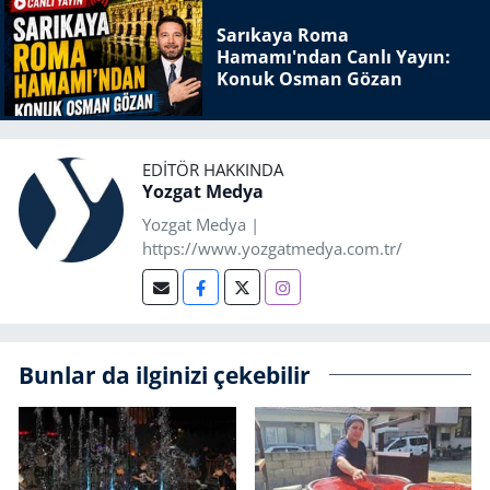
Sarıkaya Roma
Hamamı'ndan Canlı Yayın:
Konuk Osman Gözan
EDITÖR HAKKINDA
Yozgat Medya
Yozgat Medya |
https://www.yozgatmedya.com.tr/
Bunlar da ilginizi çekebilir