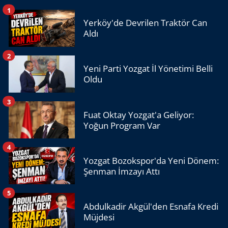
1
Yerköy'de Devrilen Traktör Can
Aldı
2
Yeni Parti Yozgat İl Yönetimi Belli
Oldu
3
Fuat Oktay Yozgat'a Geliyor:
Yoğun Program Var
4
Yozgat Bozokspor'da Yeni Dönem:
Şenman İmzayı Attı
5
Abdulkadir Akgül'den Esnafa Kredi
Müjdesi