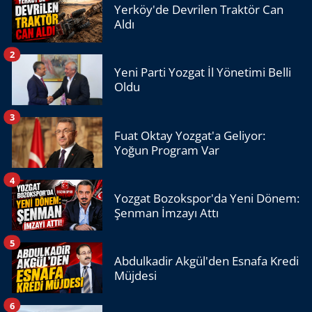
Yerköy'de Devrilen Traktör Can
Aldı
2
Yeni Parti Yozgat İl Yönetimi Belli
Oldu
3
Fuat Oktay Yozgat'a Geliyor:
Yoğun Program Var
4
Yozgat Bozokspor'da Yeni Dönem:
Şenman İmzayı Attı
5
Abdulkadir Akgül'den Esnafa Kredi
Müjdesi
6