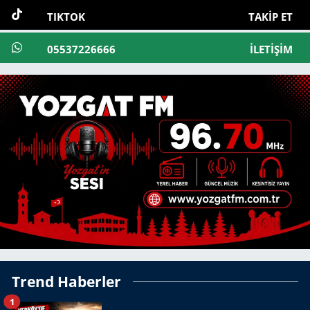
TIKTOK
TAKIP ET
05537226666
İLETIŞIM
Trend Haberler
1