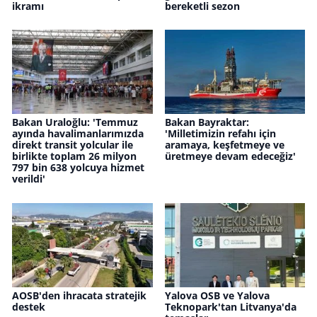
ikramı
bereketli sezon
Bakan Uraloğlu: 'Temmuz
Bakan Bayraktar:
ayında havalimanlarımızda
'Milletimizin refahı için
direkt transit yolcular ile
aramaya, keşfetmeye ve
birlikte toplam 26 milyon
üretmeye devam edeceğiz'
797 bin 638 yolcuya hizmet
verildi'
AOSB'den ihracata stratejik
Yalova OSB ve Yalova
destek
Teknopark'tan Litvanya'da