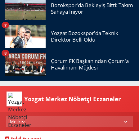
Bozokspor'da Bekleyiş Bitti: Takım
Sahaya İniyor
7
Yozgat Bozokspor'da Teknik
Direktör Belli Oldu
8
Çorum FK Başkanından Çorum'a
Havalimanı Müjdesi
Yozgat Merkez Nöbetçi Eczaneler
Sebil Eczanesi