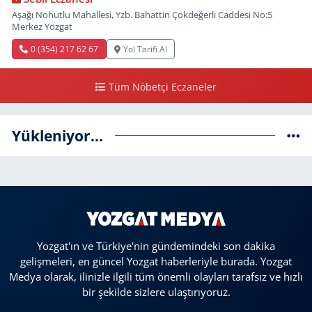
Aşağı Nohutlu Mahallesi, Yzb. Bahattin Çokdeğerli Caddesi No:5
Merkez Yozgat
0 (354) 217 62 67
Yol Tarifi Al
Tüm Nöbetçi Eczaneler
Yükleniyor...
Yozgat'ın ve Türkiye'nin gündemindeki son dakika
gelişmeleri, en güncel Yozgat haberleriyle burada. Yozgat
Medya olarak, ilinizle ilgili tüm önemli olayları tarafsız ve hızlı
bir şekilde sizlere ulaştırıyoruz.