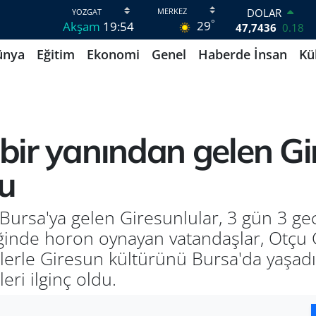
DOLAR
°
29
Akşam
19:54
47,7436
0.18
EURO
ünya
Eğitim
Ekonomi
Genel
Haberde İnsan
Kü
55,2510
0.32
STERLİN
64,4811
0.38
GRAM ALTIN
6660.55
0.03
BİST100
 bir yanından gelen Gi
13.779
-14
BITCOIN
u
64.944,08
-0.18
 Bursa'ya gelen Giresunlular, 3 gün 3 gec
ğinde horon oynayan vatandaşlar, Otçu G
rlerle Giresun kültürünü Bursa'da yaşadı.
ri ilginç oldu.