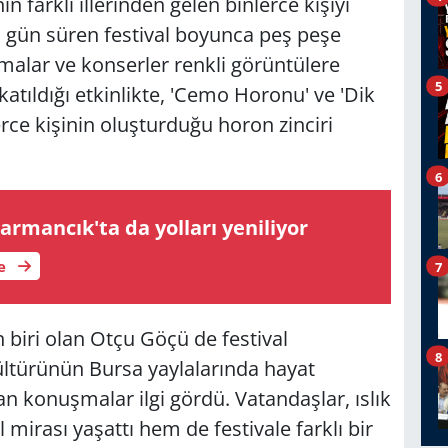
n farklı illerinden gelen binlerce kişiyi
ç gün süren festival boyunca peş peşe
malar ve konserler renkli görüntülere
5
katıldığı etkinlikte, 'Cemo Horonu' ve 'Dik
rce kişinin oluşturduğu horon zinciri
6
rmancık'ta da yolları yeniliyor
le
7
n biri olan Otçu Göçü de festival
8
ültürünün Bursa yaylalarında hayat
lan konuşmalar ilgi gördü. Vatandaşlar, ıslık
l mirası yaşattı hem de festivale farklı bir