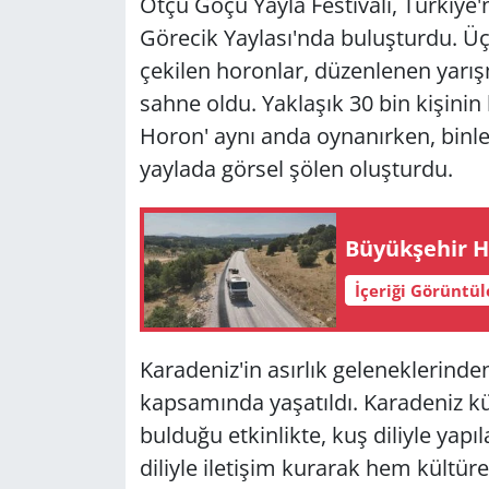
Otçu Göçü Yayla Festivali, Türkiye'ni
Görecik Yaylası'nda buluşturdu. Ü
çekilen horonlar, düzenlenen yarış
sahne oldu. Yaklaşık 30 bin kişinin 
Horon' aynı anda oynanırken, binle
yaylada görsel şölen oluşturdu.
Büyükşehir Ha
İçeriği Görüntü
Karadeniz'in asırlık geleneklerinde
kapsamında yaşatıldı. Karadeniz k
bulduğu etkinlikte, kuş diliyle yapı
diliyle iletişim kurarak hem kültüre