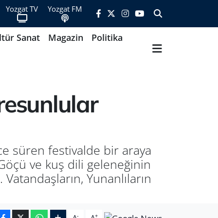
Yozgat TV
Yozgat FM
ltür Sanat
Magazin
Politika
resunlular
e süren festivalde bir araya
öçü ve kuş dili geleneğinin
 Vatandaşların, Yunanlıların
-
+
A
A