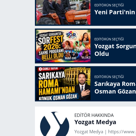
EDITÖRÜN SEÇTIĞI
Yeni Parti'ni
EDITÖRÜN SEÇTIĞI
Yozgat Sorgun
Oldu
EDITÖRÜN SEÇTIĞI
Sarıkaya Rom
Osman Gözan
EDITÖR HAKKINDA
Yozgat Medya
Yozgat Medya | https://www