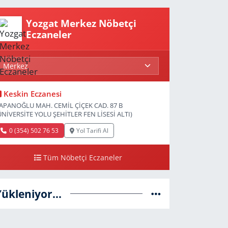
Yozgat Merkez Nöbetçi
Eczaneler
Keskin Eczanesi
APANOĞLU MAH. CEMİL ÇİÇEK CAD. 87 B
ÜNİVERSİTE YOLU ŞEHİTLER FEN LİSESİ ALTI)
0 (354) 502 76 53
Yol Tarifi Al
Tüm Nöbetçi Eczaneler
Yükleniyor...