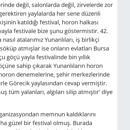
inde değil, salonlarda değil, zirvelerde zor
 gerektiren yaylalarda her sene düzenli
işinin katıldığı festival, horon halkası
yla festivale bize şunu göstermistir. 42.
nasıl atalarımız Yunanlıları, iş birlikçi
söküp atmışlar ise onların evlatları Bursa
 göçü yayla festivalinde bin yıllık
çüne sahip çıkarak Yunanlıların horon
r horon denemelerine, şehir merkezlerinde
erle Görecik yaylasından cevap vermiştir.
 tüm yalanları, algıları silip atmıştır' diye
organizasyondan memnun kaldıklarını
ha güzel bir festival olmuş. Burada