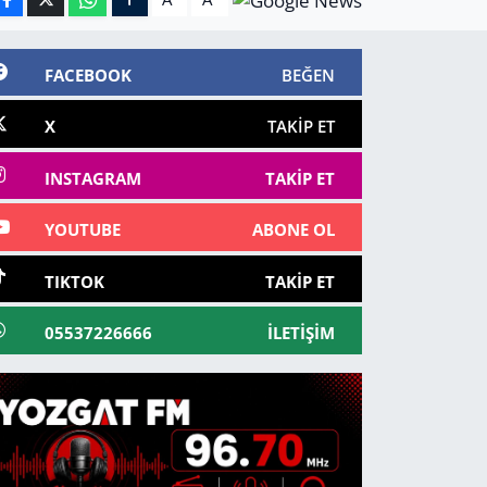
FACEBOOK
BEĞEN
X
TAKIP ET
INSTAGRAM
TAKIP ET
YOUTUBE
ABONE OL
TIKTOK
TAKIP ET
05537226666
İLETIŞIM