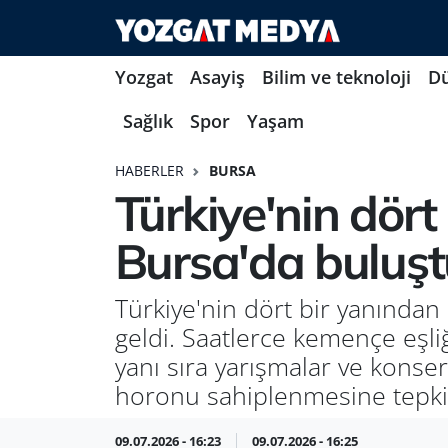
Yozgat
Asayiş
Bilim ve teknoloji
D
Sağlık
Spor
Yaşam
HABERLER
BURSA
Türkiye'nin dört
Bursa'da buluşt
Türkiye'nin dört bir yanından
geldi. Saatlerce kemençe eşli
yanı sıra yarışmalar ve konse
horonu sahiplenmesine tepkile
09.07.2026 - 16:23
09.07.2026 - 16:25