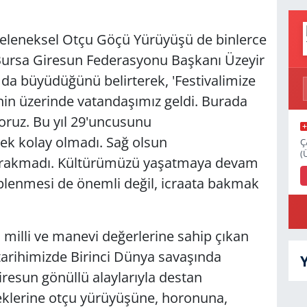
 geleneksel Otçu Göçü Yürüyüşü de binlerce
i. Bursa Giresun Federasyonu Başkanı Üzeyir
a da büyüdüğünü belirterek, 'Festivalimize
inin üzerinde vatandaşımız geldi. Burada
oruz. Bu yıl 29'uncusunu
ek kolay olmadı. Sağ olsun
Ç
(
 bırakmadı. Kültürümüzü yaşatmaya devam
iplenmesi de önemli değil, icraata bakmak
 milli ve manevi değerlerine sahip çıkan
rk tarihimizde Birinci Dünya savaşında
iresun gönüllü alaylarıyla destan
leneklerine otçu yürüyüşüne, horonuna,