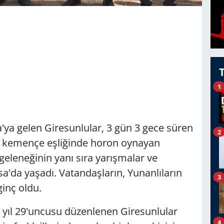
1
a'ya gelen Giresunlular, 3 gün 3 gece süren
2
rce kemençe eşliğinde horon oynayan
geleneğinin yanı sıra yarışmalar ve
a'da yaşadı. Vatandaşların, Yunanlıların
3
ginç oldu.
 yıl 29'uncusu düzenlenen Giresunlular
4