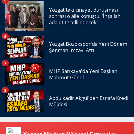
5
Yozgat'taki cinayet duruşması
sonrası o aile konuştu: 'İnşallah
adalet tecelli edecek'
6
Yozgat Bozokspor'da Yeni Dönem:
Şenman İmzayı Attı
7
MHP Sarıkaya'da Yeni Başkan
Mahmut Günel
8
Abdulkadir Akgül'den Esnafa Kredi
Müjdesi