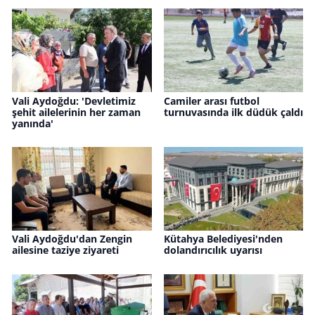
Vali Aydoğdu: 'Devletimiz
Camiler arası futbol
şehit ailelerinin her zaman
turnuvasında ilk düdük çaldı
yanında'
Vali Aydoğdu'dan Zengin
Kütahya Belediyesi'nden
ailesine taziye ziyareti
dolandırıcılık uyarısı