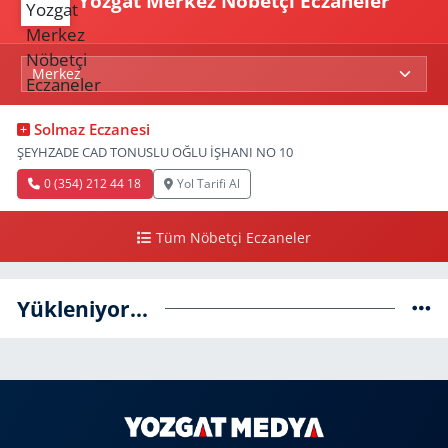
Yozgat Merkez Nöbetçi Eczaneler
Solmaz Eczanesi
ŞEYHZADE CAD TONUSLU OĞLU İŞHANI NO 10
0 (354) 212 44 18
Yol Tarifi Al
Tüm Nöbetçi Eczaneler
Yükleniyor...