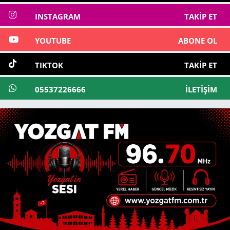
INSTAGRAM
TAKIP ET
YOUTUBE
ABONE OL
TIKTOK
TAKIP ET
05537226666
İLETIŞIM