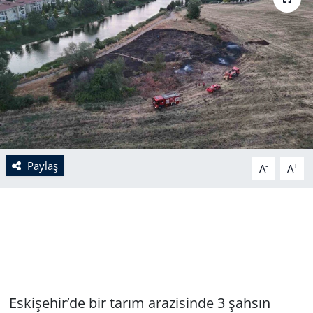
Paylaş
-
+
A
A
Eskişehir’de bir tarım arazisinde 3 şahsın