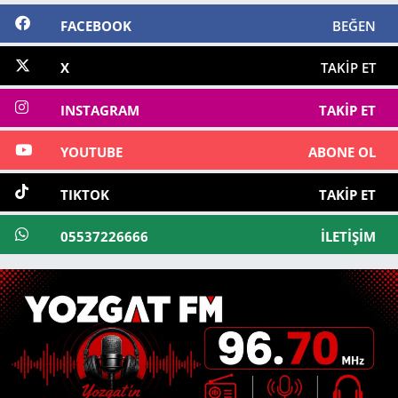
FACEBOOK
BEĞEN
X
TAKIP ET
INSTAGRAM
TAKIP ET
YOUTUBE
ABONE OL
TIKTOK
TAKIP ET
05537226666
İLETIŞIM