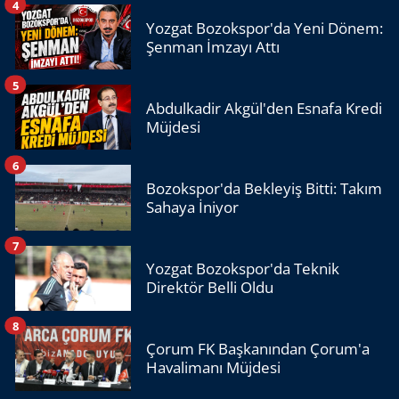
4
Yozgat Bozokspor'da Yeni Dönem:
Şenman İmzayı Attı
5
Abdulkadir Akgül'den Esnafa Kredi
Müjdesi
6
Bozokspor'da Bekleyiş Bitti: Takım
Sahaya İniyor
7
Yozgat Bozokspor'da Teknik
Direktör Belli Oldu
8
Çorum FK Başkanından Çorum'a
Havalimanı Müjdesi