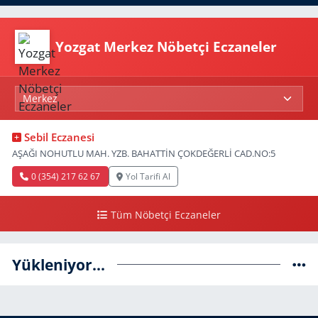
Yozgat Merkez Nöbetçi Eczaneler
Sebil Eczanesi
AŞAĞI NOHUTLU MAH. YZB. BAHATTİN ÇOKDEĞERLİ CAD.NO:5
0 (354) 217 62 67
Yol Tarifi Al
Tüm Nöbetçi Eczaneler
Yükleniyor...