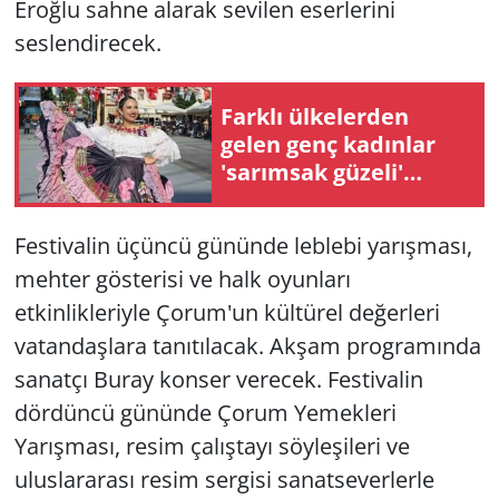
Eroğlu sahne alarak sevilen eserlerini
seslendirecek.
Farklı ülkelerden
gelen genç kadınlar
'sarımsak güzeli'
olmak için yarıştı
Festivalin üçüncü gününde leblebi yarışması,
mehter gösterisi ve halk oyunları
etkinlikleriyle Çorum'un kültürel değerleri
vatandaşlara tanıtılacak. Akşam programında
sanatçı Buray konser verecek. Festivalin
dördüncü gününde Çorum Yemekleri
Yarışması, resim çalıştayı söyleşileri ve
uluslararası resim sergisi sanatseverlerle