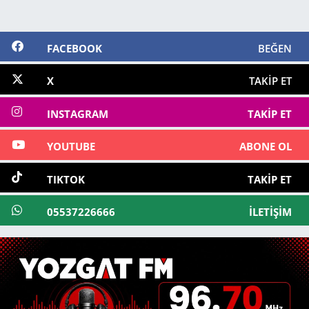
FACEBOOK
BEĞEN
X
TAKIP ET
INSTAGRAM
TAKIP ET
YOUTUBE
ABONE OL
TIKTOK
TAKIP ET
05537226666
İLETIŞIM