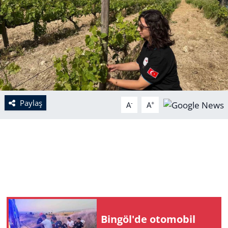
Paylaş
-
+
A
A
Bingöl'de otomobil