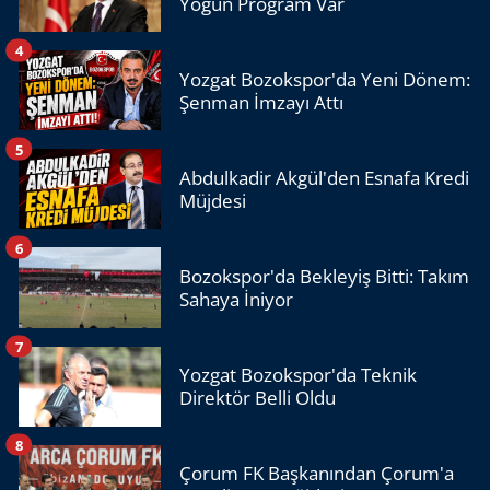
Yoğun Program Var
4
Yozgat Bozokspor'da Yeni Dönem:
Şenman İmzayı Attı
5
Abdulkadir Akgül'den Esnafa Kredi
Müjdesi
6
Bozokspor'da Bekleyiş Bitti: Takım
Sahaya İniyor
7
Yozgat Bozokspor'da Teknik
Direktör Belli Oldu
8
Çorum FK Başkanından Çorum'a