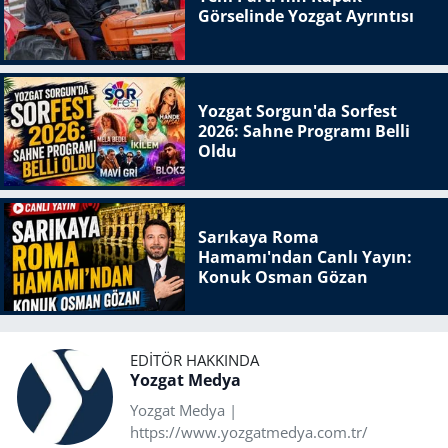
Görselinde Yozgat Ayrıntısı
Yozgat Sorgun'da Sorfest
2026: Sahne Programı Belli
Oldu
Sarıkaya Roma
Hamamı'ndan Canlı Yayın:
Konuk Osman Gözan
EDITÖR HAKKINDA
Yozgat Medya
Yozgat Medya |
https://www.yozgatmedya.com.tr/