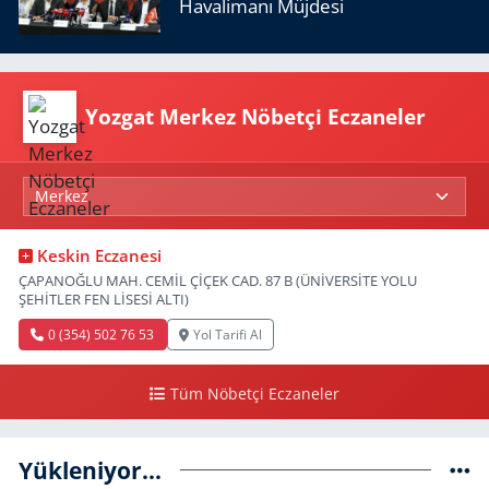
Havalimanı Müjdesi
Yozgat Merkez Nöbetçi Eczaneler
Keskin Eczanesi
ÇAPANOĞLU MAH. CEMİL ÇİÇEK CAD. 87 B (ÜNİVERSİTE YOLU
ŞEHİTLER FEN LİSESİ ALTI)
0 (354) 502 76 53
Yol Tarifi Al
Tüm Nöbetçi Eczaneler
Yükleniyor...