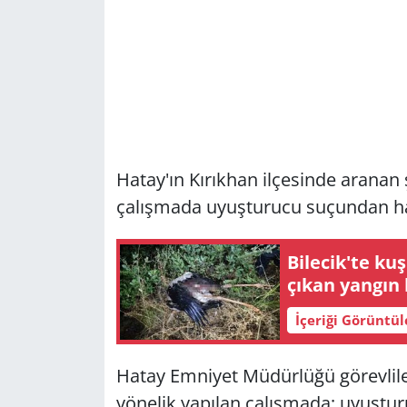
Hatay'ın Kırıkhan ilçesinde aranan
çalışmada uyuşturucu suçundan hap
Bilecik'te ku
çıkan yangın 
İçeriği Görüntü
Hatay Emniyet Müdürlüğü görevlile
yönelik yapılan çalışmada; uyuştur