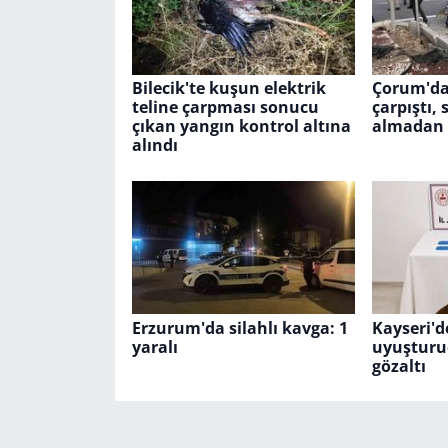
Bilecik'te kuşun elektrik
Çorum'da
teline çarpması sonucu
çarpıştı,
çıkan yangın kontrol altına
almadan 
alındı
Erzurum'da silahlı kavga: 1
Kayseri'
yaralı
uyuşturu
gözaltı