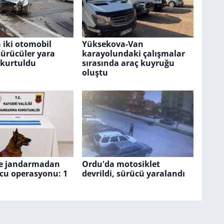
 iki otomobil
Yüksekova-Van
 sürücüler yara
karayolundaki çalışmalar
kurtuldu
sırasında araç kuyruğu
oluştu
de jandarmadan
Ordu'da motosiklet
cu operasyonu: 1
devrildi, sürücü yaralandı