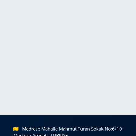
Medrese Mahalle Mahmut Turan Sokak No:6/10
Merkez / Yozgat - TÜRKİYE