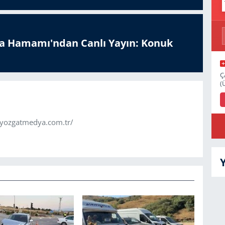
a Hamamı'ndan Canlı Yayın: Konuk
Ç
(
.yozgatmedya.com.tr/