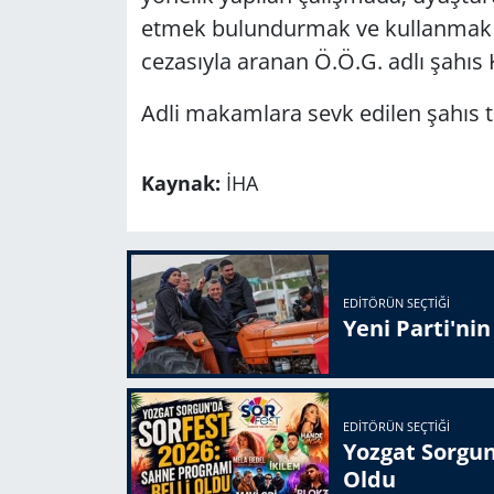
etmek bulundurmak ve kullanmak s
cezasıyla aranan Ö.Ö.G. adlı şahıs 
Adli makamlara sevk edilen şahıs t
Kaynak:
İHA
EDITÖRÜN SEÇTIĞI
Yeni Parti'ni
EDITÖRÜN SEÇTIĞI
Yozgat Sorgun
Oldu