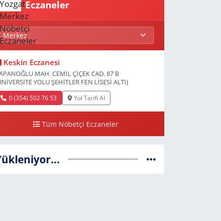
Eczaneler
Keskin Eczanesi
APANOĞLU MAH. CEMİL ÇİÇEK CAD. 87 B
ÜNİVERSİTE YOLU ŞEHİTLER FEN LİSESİ ALTI)
0 (354) 502 76 53
Yol Tarifi Al
Tüm Nöbetçi Eczaneler
Yükleniyor...