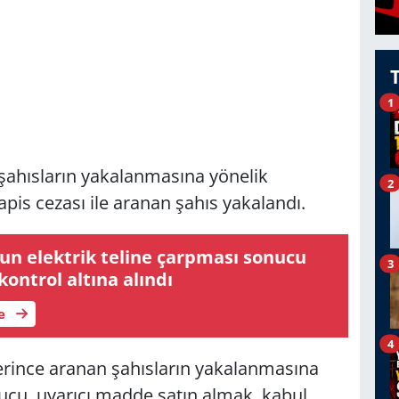
1
 şahısların yakalanmasına yönelik
2
is cezası ile aranan şahıs yakalandı.
şun elektrik teline çarpması sonucu
3
kontrol altına alındı
le
4
rince aranan şahısların yakalanmasına
ucu, uyarıcı madde satın almak, kabul