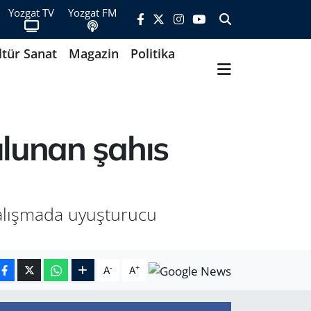
Yozgat TV
Yozgat FM
ltür Sanat
Magazin
Politika
lunan şahıs
çalışmada uyuşturucu
-
+
A
A