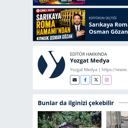
EDITÖRÜN SEÇTIĞI
Sarıkaya Rom
Osman Gözan
EDITÖR HAKKINDA
Yozgat Medya
Yozgat Medya | https://www
Bunlar da ilginizi çekebilir