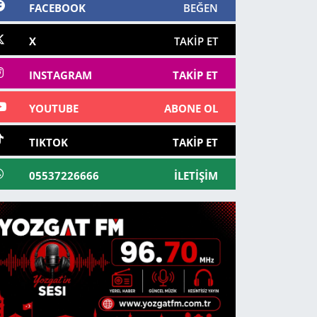
FACEBOOK
BEĞEN
X
TAKIP ET
INSTAGRAM
TAKIP ET
YOUTUBE
ABONE OL
TIKTOK
TAKIP ET
05537226666
İLETIŞIM