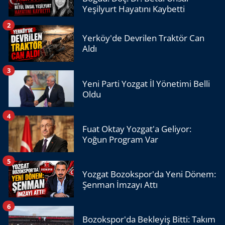
Yeşilyurt Hayatını Kaybetti
2
Yerköy'de Devrilen Traktör Can
Aldı
3
Yeni Parti Yozgat İl Yönetimi Belli
Oldu
4
Fuat Oktay Yozgat'a Geliyor:
Yoğun Program Var
5
Yozgat Bozokspor'da Yeni Dönem:
Şenman İmzayı Attı
6
Bozokspor'da Bekleyiş Bitti: Takım