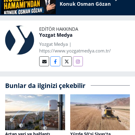
Konuk Osman Gözan
EDITÖR HAKKINDA
Yozgat Medya
Yozgat Medya |
https://www.yozgatmedya.com.tr/
Bunlar da ilginizi çekebilir
Artan veri ve bağlantı
Yüzde 50'si Sivas'ta