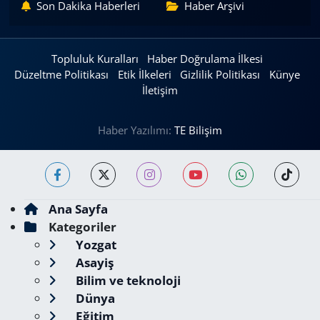
Son Dakika Haberleri
Haber Arşivi
Topluluk Kuralları
Haber Doğrulama İlkesi
Düzeltme Politikası
Etik İlkeleri
Gizlilik Politikası
Künye
İletişim
Haber Yazılımı:
TE Bilişim
Ana Sayfa
Kategoriler
Yozgat
Asayiş
Bilim ve teknoloji
Dünya
Eğitim