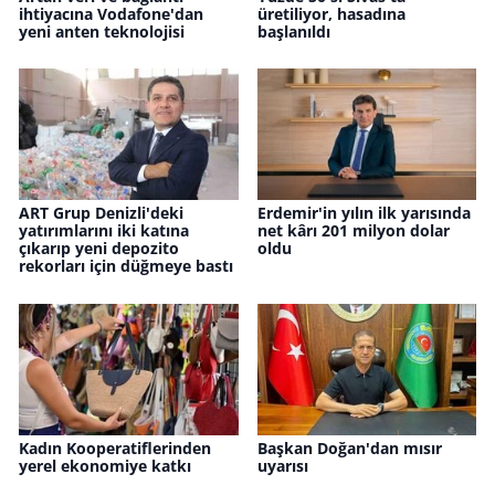
ihtiyacına Vodafone'dan
üretiliyor, hasadına
yeni anten teknolojisi
başlanıldı
ART Grup Denizli'deki
Erdemir'in yılın ilk yarısında
yatırımlarını iki katına
net kârı 201 milyon dolar
çıkarıp yeni depozito
oldu
rekorları için düğmeye bastı
Kadın Kooperatiflerinden
Başkan Doğan'dan mısır
yerel ekonomiye katkı
uyarısı