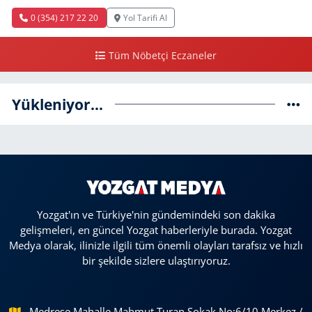
0 (354) 217 22 20
Yol Tarifi Al
Tüm Nöbetçi Eczaneler
Yükleniyor...
Yozgat'ın ve Türkiye'nin gündemindeki son dakika
gelişmeleri, en güncel Yozgat haberleriyle burada. Yozgat
Medya olarak, ilinizle ilgili tüm önemli olayları tarafsız ve hızlı
bir şekilde sizlere ulaştırıyoruz.
Medrese Mahalle Mahmut Turan Sokak No:6/10 Merkez /