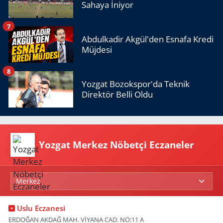
Sahaya İniyor
7
Abdulkadir Akgül'den Esnafa Kredi
Müjdesi
8
Yozgat Bozokspor'da Teknik
Direktör Belli Oldu
Yozgat Merkez Nöbetçi Eczaneler
Uslu Eczanesi
ERDOĞAN AKDAĞ MAH. VİYANA CAD. NO:11 A