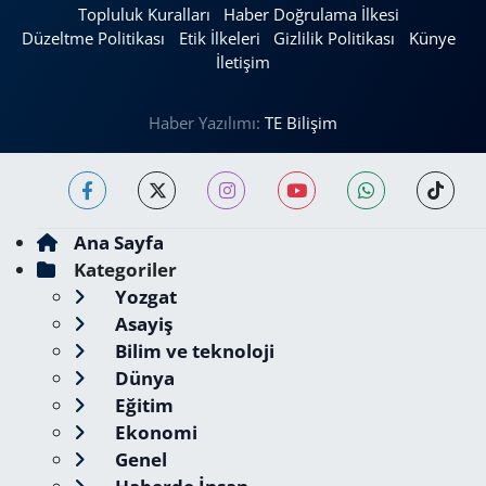
Topluluk Kuralları
Haber Doğrulama İlkesi
Düzeltme Politikası
Etik İlkeleri
Gizlilik Politikası
Künye
İletişim
Haber Yazılımı:
TE Bilişim
Ana Sayfa
Kategoriler
Yozgat
Asayiş
Bilim ve teknoloji
Dünya
Eğitim
Ekonomi
Genel