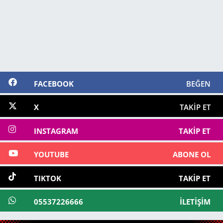
FACEBOOK
BEĞEN
X
TAKIP ET
INSTAGRAM
TAKIP ET
YOUTUBE
ABONE OL
TIKTOK
TAKIP ET
05537226666
İLETIŞIM