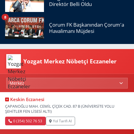
Direktör Belli Oldu
8
Çorum FK Başkanından Çorum'a
Havalimanı Müjdesi
Yozgat Merkez Nöbetçi Eczaneler
Keskin Eczanesi
ÇAPANOĞLU MAH. CEMİL ÇİÇEK CAD. 87 B (ÜNİVERSİTE YOLU
ŞEHİTLER FEN LİSESİ ALTI)
0 (354) 502 76 53
Yol Tarifi Al