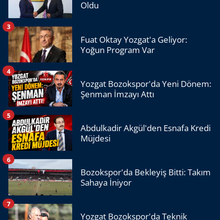
Oldu
3
Fuat Oktay Yozgat'a Geliyor:
Yoğun Program Var
4
Yozgat Bozokspor'da Yeni Dönem:
Şenman İmzayı Attı
5
Abdulkadir Akgül'den Esnafa Kredi
Müjdesi
6
Bozokspor'da Bekleyiş Bitti: Takım
Sahaya İniyor
7
Yozgat Bozokspor'da Teknik