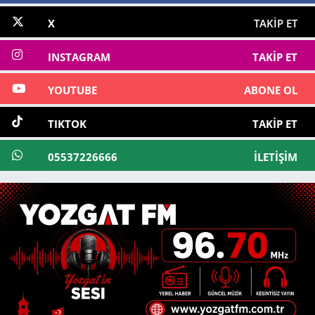
X
TAKIP ET
INSTAGRAM
TAKIP ET
YOUTUBE
ABONE OL
TIKTOK
TAKIP ET
05537226666
İLETIŞIM