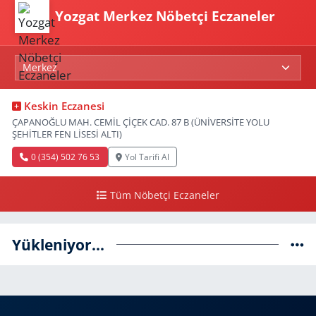
Yozgat Merkez Nöbetçi Eczaneler
Keskin Eczanesi
ÇAPANOĞLU MAH. CEMİL ÇİÇEK CAD. 87 B (ÜNİVERSİTE YOLU
ŞEHİTLER FEN LİSESİ ALTI)
0 (354) 502 76 53
Yol Tarifi Al
Tüm Nöbetçi Eczaneler
Yükleniyor...