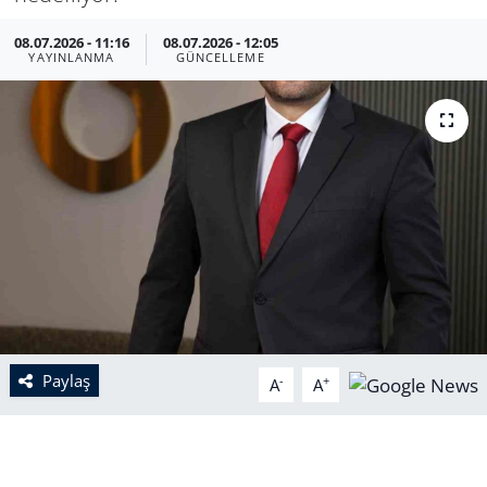
08.07.2026 - 11:16
08.07.2026 - 12:05
YAYINLANMA
GÜNCELLEME
Paylaş
-
+
A
A