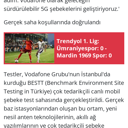
adım. Vodafone olarak geleceğin
sürdürülebilir 5G şebekelerini geliştiriyoruz.'
Gerçek saha koşullarında doğrulandı
Trendyol 1. Lig:
Ümraniyespor: 0 -
Mardin 1969 Spor: 0
Testler, Vodafone Grubu'nun İstanbul'da
kurduğu BESTT (Benchmark Environment Site
Testing in Türkiye) çok tedarikçili canlı mobil
şebeke test sahasında gerçekleştirildi. Gerçek
baz istasyonlarından oluşan bu ortam, yeni
nesil anten teknolojilerinin, akıllı ağ
yazılımlarının ve çok tedarikçili şebeke