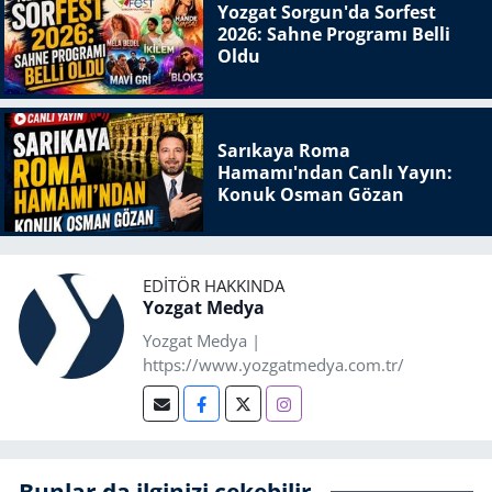
Yozgat Sorgun'da Sorfest
2026: Sahne Programı Belli
Oldu
Sarıkaya Roma
Hamamı'ndan Canlı Yayın:
Konuk Osman Gözan
EDITÖR HAKKINDA
Yozgat Medya
Yozgat Medya |
https://www.yozgatmedya.com.tr/
Bunlar da ilginizi çekebilir