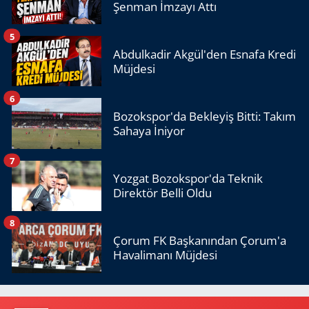
Şenman İmzayı Attı
5
Abdulkadir Akgül'den Esnafa Kredi
Müjdesi
6
Bozokspor'da Bekleyiş Bitti: Takım
Sahaya İniyor
7
Yozgat Bozokspor'da Teknik
Direktör Belli Oldu
8
Çorum FK Başkanından Çorum'a
Havalimanı Müjdesi