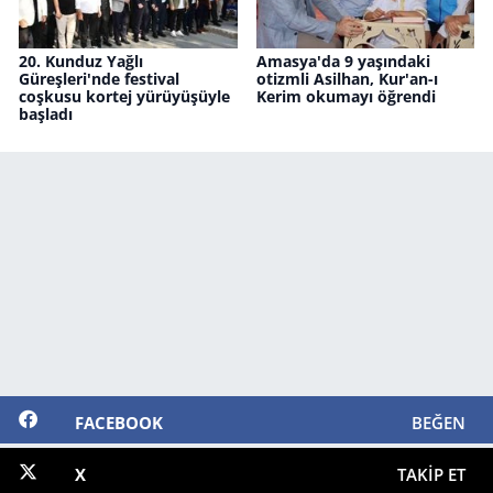
20. Kunduz Yağlı
Amasya'da 9 yaşındaki
Güreşleri'nde festival
otizmli Asilhan, Kur'an-ı
coşkusu kortej yürüyüşüyle
Kerim okumayı öğrendi
başladı
FACEBOOK
BEĞEN
X
TAKIP ET