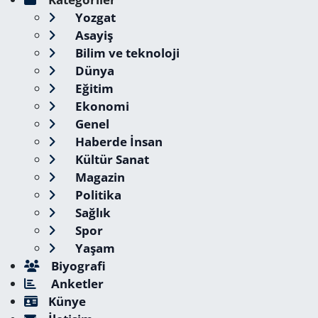
Yozgat
Asayiş
Bilim ve teknoloji
Dünya
Eğitim
Ekonomi
Genel
Haberde İnsan
Kültür Sanat
Magazin
Politika
Sağlık
Spor
Yaşam
Biyografi
Anketler
Künye