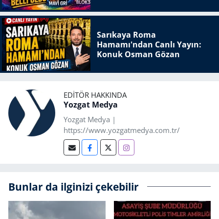
Sarıkaya Roma
Hamamı'ndan Canlı Yayın:
Konuk Osman Gözan
EDITÖR HAKKINDA
Yozgat Medya
Yozgat Medya |
https://www.yozgatmedya.com.tr/
Bunlar da ilginizi çekebilir