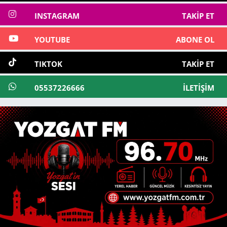
INSTAGRAM
TAKIP ET
YOUTUBE
ABONE OL
TIKTOK
TAKIP ET
05537226666
İLETIŞIM