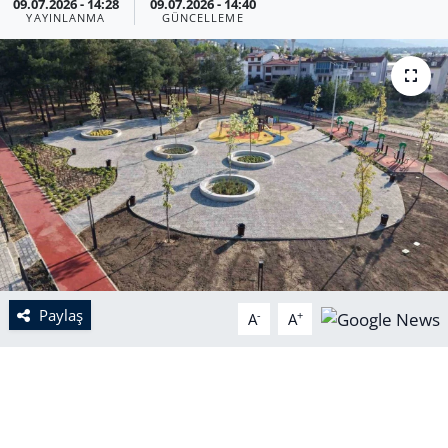
09.07.2026 - 14:28
09.07.2026 - 14:40
YAYINLANMA
GÜNCELLEME
Paylaş
-
+
A
A