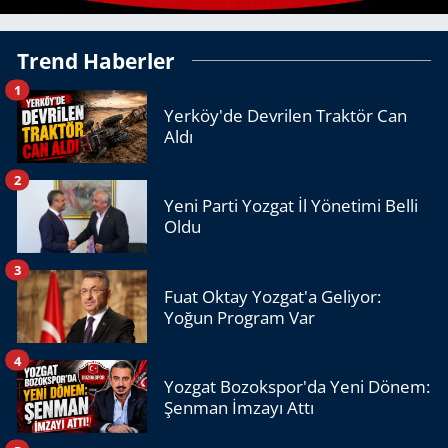
Trend Haberler
1
Yerköy'de Devrilen Traktör Can
Aldı
2
Yeni Parti Yozgat İl Yönetimi Belli
Oldu
3
Fuat Oktay Yozgat'a Geliyor:
Yoğun Program Var
4
Yozgat Bozokspor'da Yeni Dönem:
Şenman İmzayı Attı