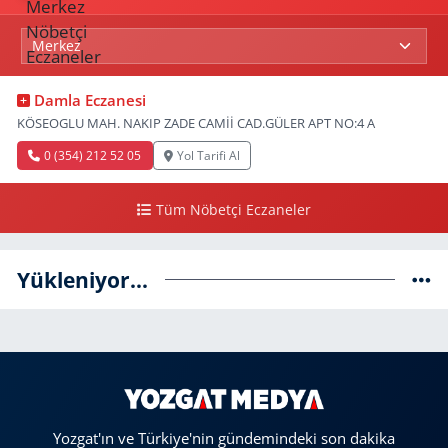
Damla Eczanesi
KÖSEOGLU MAH. NAKIP ZADE CAMİİ CAD.GÜLER APT NO:4 A
0 (354) 212 52 05
Yol Tarifi Al
Tüm Nöbetçi Eczaneler
Yükleniyor...
Yozgat'ın ve Türkiye'nin gündemindeki son dakika