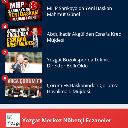
5
MHP Sarıkaya'da Yeni Başkan
Mahmut Günel
6
Abdulkadir Akgül'den Esnafa Kredi
Müjdesi
7
Yozgat Bozokspor'da Teknik
Direktör Belli Oldu
8
Çorum FK Başkanından Çorum'a
Havalimanı Müjdesi
Yozgat Merkez Nöbetçi Eczaneler