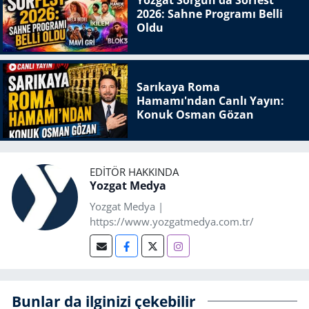
Yozgat Sorgun'da Sorfest
2026: Sahne Programı Belli
Oldu
Sarıkaya Roma
Hamamı'ndan Canlı Yayın:
Konuk Osman Gözan
EDITÖR HAKKINDA
Yozgat Medya
Yozgat Medya |
https://www.yozgatmedya.com.tr/
Bunlar da ilginizi çekebilir