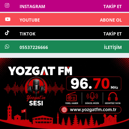
INSTAGRAM
TAKIP ET
YOUTUBE
ABONE OL
TIKTOK
TAKIP ET
05537226666
İLETIŞIM