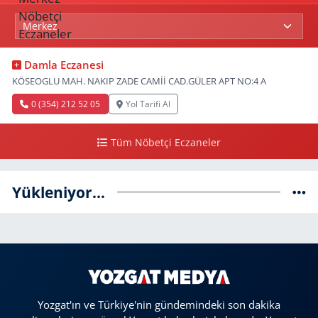
Damla Eczanesi
KÖSEOGLU MAH. NAKIP ZADE CAMİİ CAD.GÜLER APT NO:4 A
0 (354) 212 52 05
Yol Tarifi Al
Tüm Nöbetçi Eczaneler
Yükleniyor...
Yozgat'ın ve Türkiye'nin gündemindeki son dakika