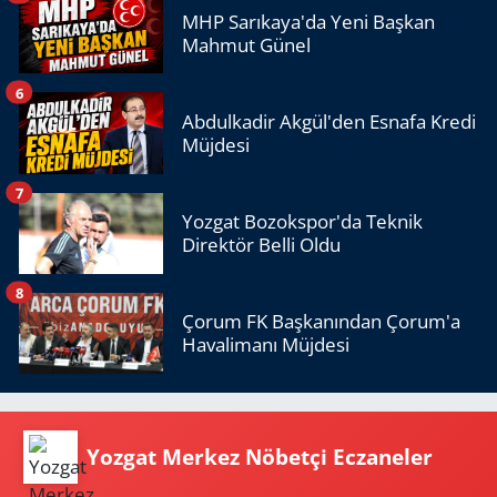
MHP Sarıkaya'da Yeni Başkan
Mahmut Günel
6
Abdulkadir Akgül'den Esnafa Kredi
Müjdesi
7
Yozgat Bozokspor'da Teknik
Direktör Belli Oldu
8
Çorum FK Başkanından Çorum'a
Havalimanı Müjdesi
Yozgat Merkez Nöbetçi Eczaneler