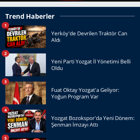
Trend Haberler
1
Yerköy'de Devrilen Traktör Can
Aldı
2
Yeni Parti Yozgat İl Yönetimi Belli
Oldu
3
Fuat Oktay Yozgat'a Geliyor:
Yoğun Program Var
4
Yozgat Bozokspor'da Yeni Dönem:
Şenman İmzayı Attı
5