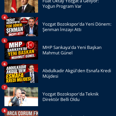
Fuat Oktay Yozgat'a Geliyor:
Yoğun Program Var
4
Yozgat Bozokspor'da Yeni Dönem:
Şenman İmzayı Attı
5
MHP Sarıkaya'da Yeni Başkan
Mahmut Günel
6
Abdulkadir Akgül'den Esnafa Kredi
Müjdesi
7
Yozgat Bozokspor'da Teknik
Direktör Belli Oldu
8