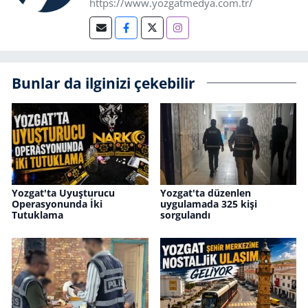
https://www.yozgatmedya.com.tr/
Bunlar da ilginizi çekebilir
Yozgat'ta Uyuşturucu
Yozgat'ta düzenlen
Operasyonunda İki
uygulamada 325 kişi
Tutuklama
sorgulandı