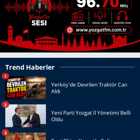
Trend Haberler
1
Yerköy'de Devrilen Traktör Can
Aldı
2
Yeni Parti Yozgat İl Yönetimi Belli
Oldu
3