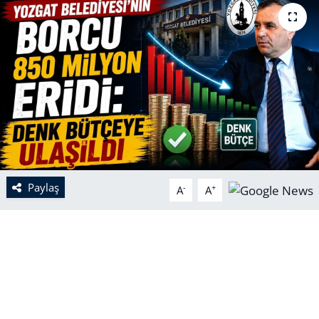
Paylaş
-
+
A
A