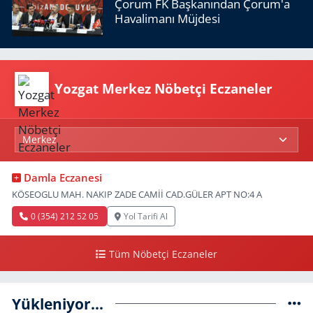
Çorum FK Başkanından Çorum'a
Havalimanı Müjdesi
Yozgat Merkez Nöbetçi Eczaneler
Damla Eczanesi
KÖSEOGLU MAH. NAKIP ZADE CAMİİ CAD.GÜLER APT NO:4 A
0 (354) 212 52 05
Yol Tarifi Al
Tüm Nöbetçi Eczaneler
Yükleniyor...