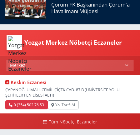
Çorum FK Başkanından Çorum'a
Havalimanı Müjdesi
Yozgat Merkez Nöbetçi Eczaneler
Keskin Eczanesi
ÇAPANOĞLU MAH. CEMİL ÇİÇEK CAD. 87 B (ÜNİVERSİTE YOLU
ŞEHİTLER FEN LİSESİ ALTI)
0 (354) 502 76 53
Yol Tarifi Al
Tüm Nöbetçi Eczaneler