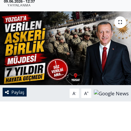
09.06.2026 - 12:37
YAYINLANMA
Paylaş
-
+
A
A