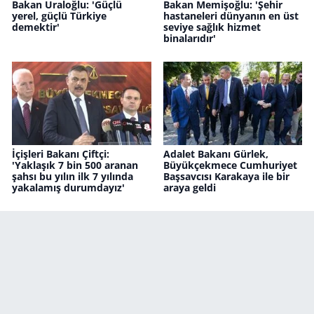
Bakan Uraloğlu: 'Güçlü
Bakan Memişoğlu: 'Şehir
yerel, güçlü Türkiye
hastaneleri dünyanın en üst
demektir'
seviye sağlık hizmet
binalarıdır'
İçişleri Bakanı Çiftçi:
Adalet Bakanı Gürlek,
'Yaklaşık 7 bin 500 aranan
Büyükçekmece Cumhuriyet
şahsı bu yılın ilk 7 yılında
Başsavcısı Karakaya ile bir
yakalamış durumdayız'
araya geldi