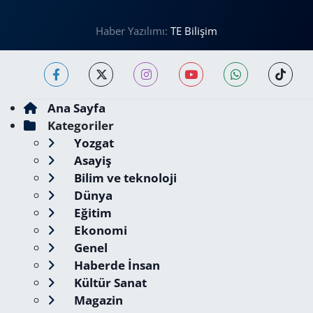
Haber Yazılımı:
TE Bilişim
Ana Sayfa
Kategoriler
Yozgat
Asayiş
Bilim ve teknoloji
Dünya
Eğitim
Ekonomi
Genel
Haberde İnsan
Kültür Sanat
Magazin