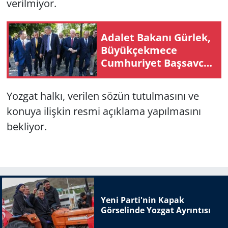
verilmiyor.
Adalet Bakanı Gürlek,
Büyükçekmece
Cumhuriyet Başsavcısı
Karakaya ile bir araya
geldi
Yozgat halkı, verilen sözün tutulmasını ve
konuya ilişkin resmi açıklama yapılmasını
bekliyor.
Yeni Parti'nin Kapak
Görselinde Yozgat Ayrıntısı