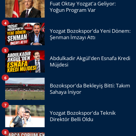
Fuat Oktay Yozgat'a Geliyor:
Yoğun Program Var
4
Yozgat Bozokspor'da Yeni Dönem:
Şenman İmzayı Attı
5
Abdulkadir Akgül'den Esnafa Kredi
Müjdesi
6
Bozokspor'da Bekleyiş Bitti: Takım
Sahaya İniyor
7
Yozgat Bozokspor'da Teknik
Direktör Belli Oldu
8