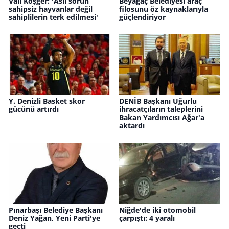
Vali Köşger: 'Asıl sorun
Beyağaç Belediyesi araç
sahipsiz hayvanlar değil
filosunu öz kaynaklarıyla
sahiplilerin terk edilmesi'
güçlendiriyor
Y. Denizli Basket skor
DENİB Başkanı Uğurlu
gücünü artırdı
ihracatçıların taleplerini
Bakan Yardımcısı Ağar'a
aktardı
Pınarbaşı Belediye Başkanı
Niğde'de iki otomobil
Deniz Yağan, Yeni Parti'ye
çarpıştı: 4 yaralı
geçti