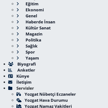
Eğitim
Ekonomi
Genel
Haberde İnsan
Kültür Sanat
Magazin
Politika
Sağlık
Spor
Yaşam
Biyografi
Anketler
Künye
İletişim
Servisler
Yozgat Nöbetçi Eczaneler
Yozgat Hava Durumu
Yozgat Namaz Vakitleri