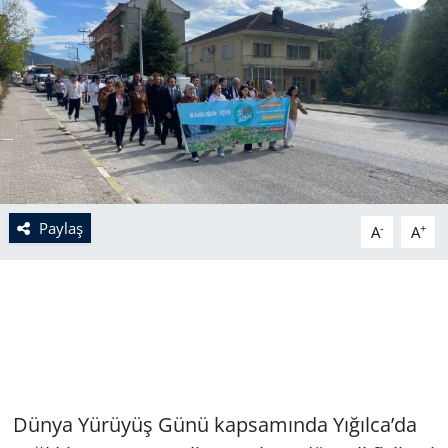
Paylaş
-
+
A
A
Dünya Yürüyüş Günü kapsamında Yığılca’da