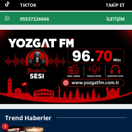
TIKTOK
TAKIP ET
05537226666
İLETIŞIM
Trend Haberler
1