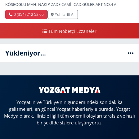
KÖSEOGLU MAH. NAKIP ZADE CAMİİ CAD.GÜLER APT NO:4 A
0 (354) 212 52 05
Yol Tarifi Al
Tüm Nöbetçi Eczaneler
Yükleniyor...
Yozgat'ın ve Türkiye'nin gündemindeki son dakika
gelişmeleri, en güncel Yozgat haberleriyle burada. Yozgat
Medya olarak, ilinizle ilgili tüm önemli olayları tarafsız ve hızlı
bir şekilde sizlere ulaştırıyoruz.