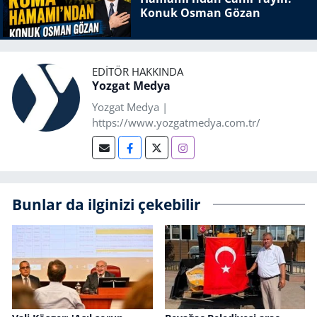
Konuk Osman Gözan
EDITÖR HAKKINDA
Yozgat Medya
Yozgat Medya |
https://www.yozgatmedya.com.tr/
Bunlar da ilginizi çekebilir