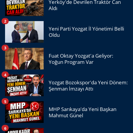
Yerköy'de Devrilen Traktör Can
Aldı
2
Yeni Parti Yozgat İl Yönetimi Belli
Oldu
3
Fuat Oktay Yozgat'a Geliyor:
Yoğun Program Var
4
Yozgat Bozokspor'da Yeni Dönem:
Şenman İmzayı Attı
5
MHP Sarıkaya'da Yeni Başkan
Mahmut Günel
6