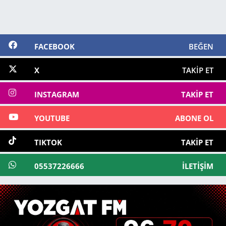
FACEBOOK
BEĞEN
X
TAKIP ET
INSTAGRAM
TAKIP ET
YOUTUBE
ABONE OL
TIKTOK
TAKIP ET
05537226666
İLETIŞIM