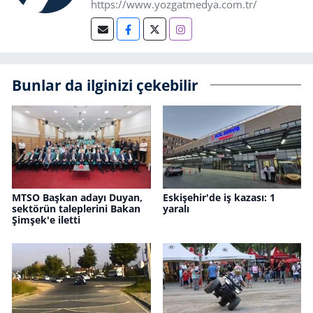
https://www.yozgatmedya.com.tr/
Bunlar da ilginizi çekebilir
MTSO Başkan adayı Duyan,
Eskişehir'de iş kazası: 1
sektörün taleplerini Bakan
yaralı
Şimşek'e iletti