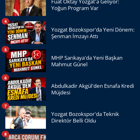
Fuat Oktay Yozgat'a Geliyor:
Yoğun Program Var
4
Yozgat Bozokspor'da Yeni Dönem:
Şenman İmzayı Attı
5
MHP Sarıkaya'da Yeni Başkan
Mahmut Günel
6
Abdulkadir Akgül'den Esnafa Kredi
Müjdesi
7
Yozgat Bozokspor'da Teknik
Direktör Belli Oldu
8