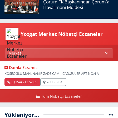
Çorum FK Başkanından Çorum'a
Havalimanı Müjdesi
Yozgat Merkez Nöbetçi Eczaneler
Damla Eczanesi
KÖSEOGLU MAH. NAKIP ZADE CAMİİ CAD.GÜLER APT NO:4 A
0 (354) 212 52 05
Yol Tarifi Al
Tüm Nöbetçi Eczaneler
Yükleniyor...