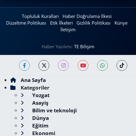
Topluluk Kuralları
Haber Doğrulama İlkesi
Düzeltme Politikası
Etik İlkeleri
Gizlilik Politikası
Künye
İletişim
Haber Yazılımı:
TE Bilişim
Ana Sayfa
Kategoriler
Yozgat
Asayiş
Bilim ve teknoloji
Dünya
Eğitim
Ekonomi