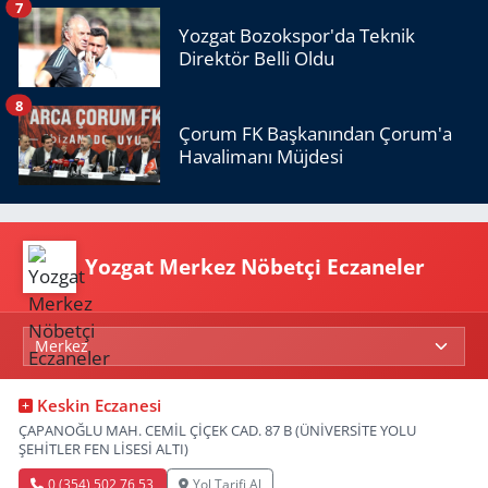
7
Yozgat Bozokspor'da Teknik
Direktör Belli Oldu
8
Çorum FK Başkanından Çorum'a
Havalimanı Müjdesi
Yozgat Merkez Nöbetçi Eczaneler
Keskin Eczanesi
ÇAPANOĞLU MAH. CEMİL ÇİÇEK CAD. 87 B (ÜNİVERSİTE YOLU
ŞEHİTLER FEN LİSESİ ALTI)
0 (354) 502 76 53
Yol Tarifi Al