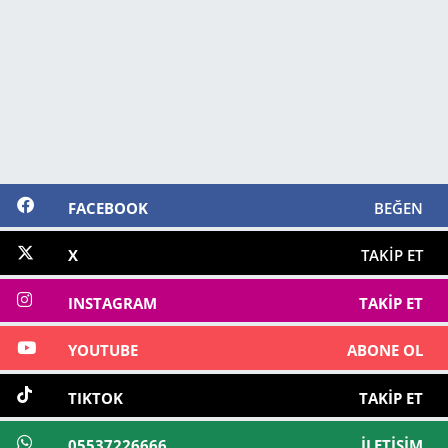
FACEBOOK
BEĞEN
X
TAKIP ET
INSTAGRAM
TAKIP ET
YOUTUBE
ABONE OL
TIKTOK
TAKIP ET
05537226666
İLETIŞIM