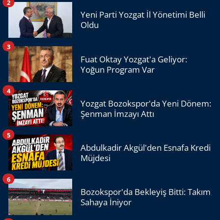
2
Yeni Parti Yozgat İl Yönetimi Belli
Oldu
3
Fuat Oktay Yozgat'a Geliyor:
Yoğun Program Var
4
Yozgat Bozokspor'da Yeni Dönem:
Şenman İmzayı Attı
5
Abdulkadir Akgül'den Esnafa Kredi
Müjdesi
6
Bozokspor'da Bekleyiş Bitti: Takım
Sahaya İniyor