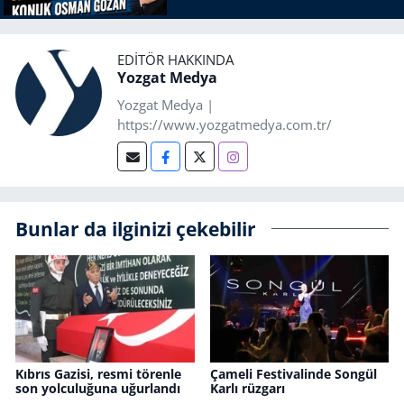
EDITÖR HAKKINDA
Yozgat Medya
Yozgat Medya |
https://www.yozgatmedya.com.tr/
Bunlar da ilginizi çekebilir
Kıbrıs Gazisi, resmi törenle
Çameli Festivalinde Songül
son yolculuğuna uğurlandı
Karlı rüzgarı