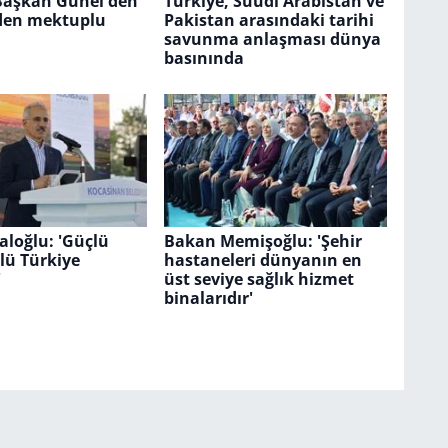
Başkan Günel'den
Türkiye, Suudi Arabistan ve
den mektuplu
Pakistan arasındaki tarihi
savunma anlaşması dünya
basınında
loğlu: 'Güçlü
Bakan Memişoğlu: 'Şehir
çlü Türkiye
hastaneleri dünyanın en
'
üst seviye sağlık hizmet
binalarıdır'