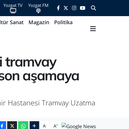
Yozgat TV
Yozgat FM
ltür Sanat
Magazin
Politika
i tramvay
i son aşamaya
hir Hastanesi Tramvay Uzatma
-
+
A
A