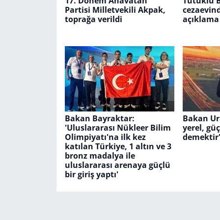
17. Dönem Anavatan
Tutuklu 
Partisi Milletvekili Akpak,
cezaevin
toprağa verildi
açıklama
Bakan Bayraktar:
Bakan Ura
'Uluslararası Nükleer Bilim
yerel, gü
Olimpiyatı'na ilk kez
demektir
katılan Türkiye, 1 altın ve 3
bronz madalya ile
uluslararası arenaya güçlü
bir giriş yaptı'