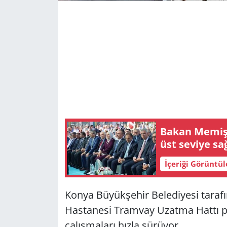
Bakan Memişo
üst seviye sa
İçeriği Görüntü
Konya Büyükşehir Belediyesi taraf
Hastanesi Tramvay Uzatma Hattı pr
çalışmaları hızla sürüyor.