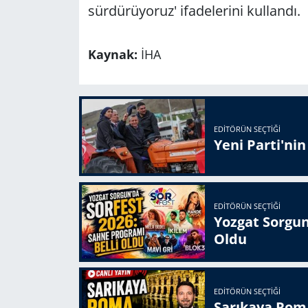
sürdürüyoruz' ifadelerini kullandı.
Kaynak:
İHA
EDITÖRÜN SEÇTIĞI
Yeni Parti'ni
EDITÖRÜN SEÇTIĞI
Yozgat Sorgun
Oldu
EDITÖRÜN SEÇTIĞI
Sarıkaya Rom