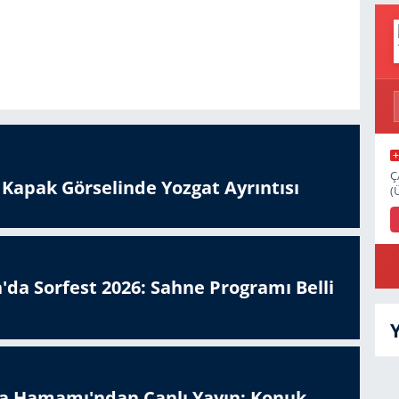
Ç
n Kapak Görselinde Yozgat Ayrıntısı
(
'da Sorfest 2026: Sahne Programı Belli
a Hamamı'ndan Canlı Yayın: Konuk