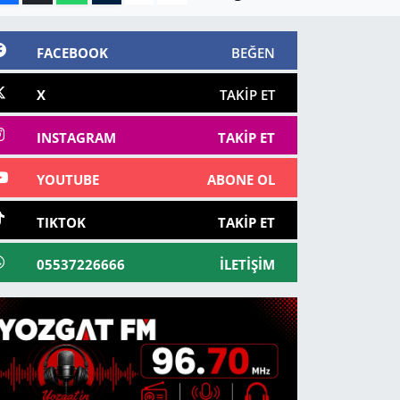
FACEBOOK
BEĞEN
X
TAKIP ET
INSTAGRAM
TAKIP ET
YOUTUBE
ABONE OL
TIKTOK
TAKIP ET
05537226666
İLETIŞIM