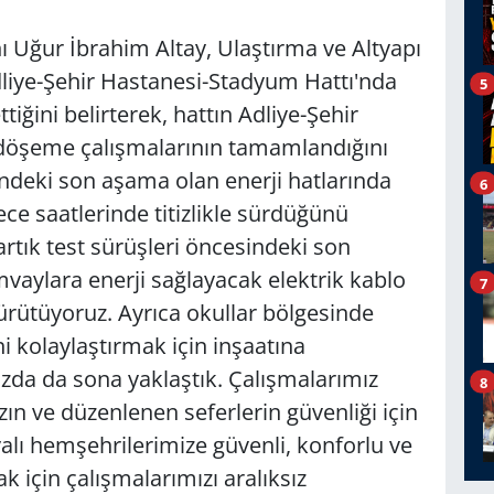
 Uğur İbrahim Altay, Ulaştırma ve Altyapı
 Adliye-Şehir Hastanesi-Stadyum Hattı'nda
5
iğini belirterek, hattın Adliye-Şehir
 döşeme çalışmalarının tamamlandığını
sindeki son aşama olan enerji hatlarında
6
ce saatlerinde titizlikle sürdüğünü
rtık test sürüşleri öncesindeki son
aylara enerji sağlayacak elektrik kablo
7
yürütüyoruz. Ayrıca okullar bölgesinde
ni kolaylaştırmak için inşaatına
da da sona yaklaştık. Çalışmalarımız
8
n ve düzenlenen seferlerin güvenliği için
alı hemşehrilerimize güvenli, konforlu ve
 için çalışmalarımızı aralıksız