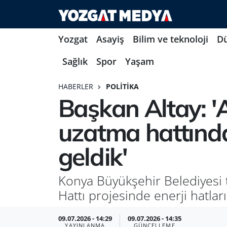
Yozgat
Asayiş
Bilim ve teknoloji
D
Sağlık
Spor
Yaşam
HABERLER
POLITIKA
Başkan Altay: '
uzatma hattında
geldik'
Konya Büyükşehir Belediyesi 
Hattı projesinde enerji hatlar
09.07.2026 - 14:29
09.07.2026 - 14:35
YAYINLANMA
GÜNCELLEME