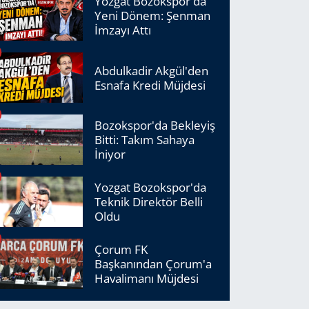
Yozgat Bozokspor'da
Yeni Dönem: Şenman
İmzayı Attı
Abdulkadir Akgül'den
Esnafa Kredi Müjdesi
Bozokspor'da Bekleyiş
Bitti: Takım Sahaya
İniyor
Yozgat Bozokspor'da
Teknik Direktör Belli
Oldu
Çorum FK
Başkanından Çorum'a
Havalimanı Müjdesi