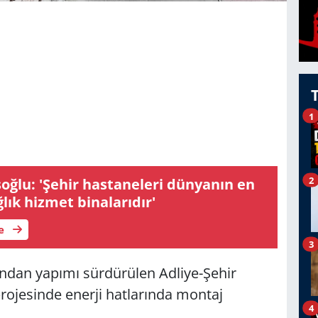
1
2
ğlu: 'Şehir hastaneleri dünyanın en
ğlık hizmet binalarıdır'
le
3
ından yapımı sürdürülen Adliye-Şehir
ojesinde enerji hatlarında montaj
4