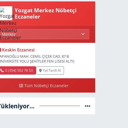
Yozgat Merkez Nöbetçi
Eczaneler
Keskin Eczanesi
APANOĞLU MAH. CEMİL ÇİÇEK CAD. 87 B
ÜNİVERSİTE YOLU ŞEHİTLER FEN LİSESİ ALTI)
0 (354) 502 76 53
Yol Tarifi Al
Tüm Nöbetçi Eczaneler
Yükleniyor...