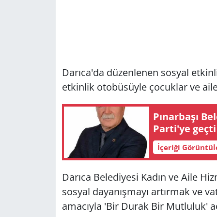
Darıca'da düzenlenen sosyal etkinl
etkinlik otobüsüyle çocuklar ve ai
Pınarbaşı Be
Parti'ye geçti
İçeriği Görüntü
Darıca Belediyesi Kadın ve Aile H
sosyal dayanışmayı artırmak ve va
amacıyla 'Bir Durak Bir Mutluluk' ad