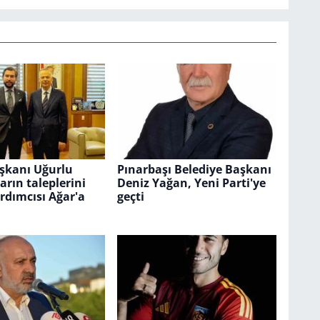
şkanı Uğurlu
Pınarbaşı Belediye Başkanı
arın taleplerini
Deniz Yağan, Yeni Parti'ye
rdımcısı Ağar'a
geçti