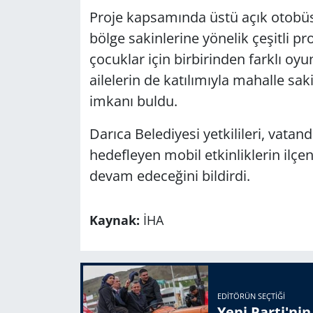
Proje kapsamında üstü açık otobüs
bölge sakinlerine yönelik çeşitli pr
çocuklar için birbirinden farklı oyu
ailelerin de katılımıyla mahalle sa
imkanı buldu.
Darıca Belediyesi yetkilileri, vata
hedefleyen mobil etkinliklerin ilçe
devam edeceğini bildirdi.
Kaynak:
İHA
EDITÖRÜN SEÇTIĞI
Yeni Parti'ni