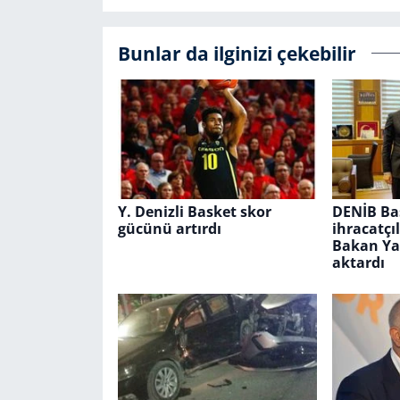
Bunlar da ilginizi çekebilir
Y. Denizli Basket skor
DENİB Ba
gücünü artırdı
ihracatçıl
Bakan Ya
aktardı