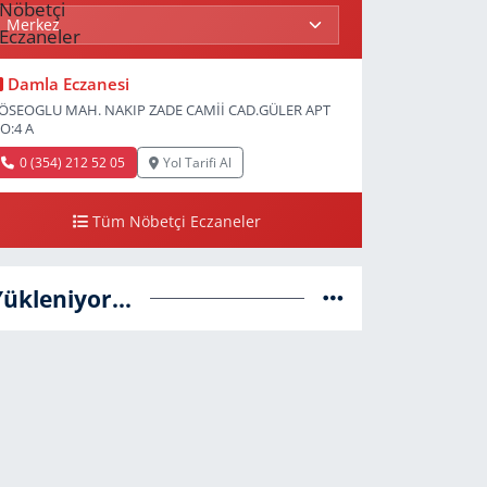
Damla Eczanesi
ÖSEOGLU MAH. NAKIP ZADE CAMİİ CAD.GÜLER APT
O:4 A
0 (354) 212 52 05
Yol Tarifi Al
Tüm Nöbetçi Eczaneler
Yükleniyor...