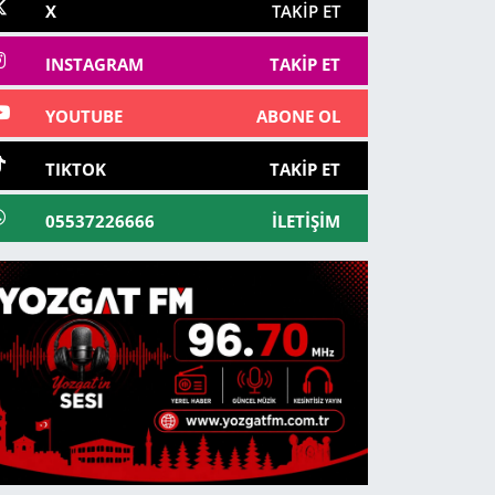
X
TAKIP ET
INSTAGRAM
TAKIP ET
YOUTUBE
ABONE OL
TIKTOK
TAKIP ET
05537226666
İLETIŞIM