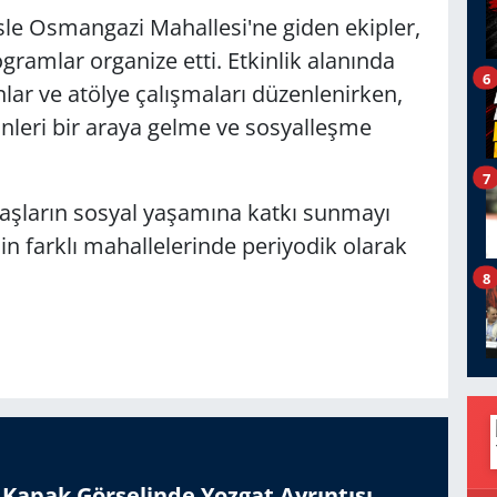
le Osmangazi Mahallesi'ne giden ekipler,
ogramlar organize etti. Etkinlik alanında
6
nlar ve atölye çalışmaları düzenlenirken,
kinleri bir araya gelme ve sosyalleşme
7
ndaşların sosyal yaşamına katkı sunmayı
nin farklı mahallelerinde periyodik olarak
8
n Kapak Görselinde Yozgat Ayrıntısı