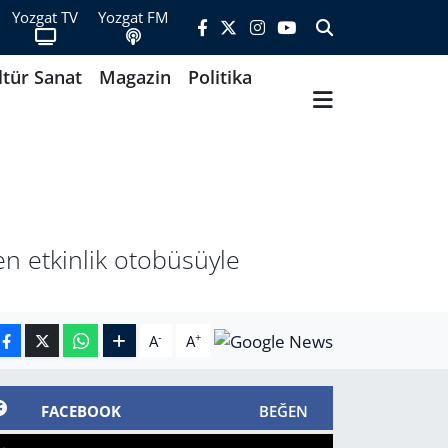
Yozgat TV
Yozgat FM
ltür Sanat
Magazin
Politika
en etkinlik otobüsüyle
-
+
A
A
FACEBOOK
BEĞEN