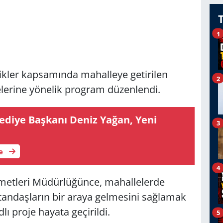
1
ikler kapsamında mahalleye getirilen
2
lelerine yönelik program düzenlendi.
lediye Başkanı Deniz Yağan, Yeni
3
le
4
izmetleri Müdürlüğünce, mahallelerde
tandaşların bir araya gelmesini sağlamak
lı proje hayata geçirildi.
5