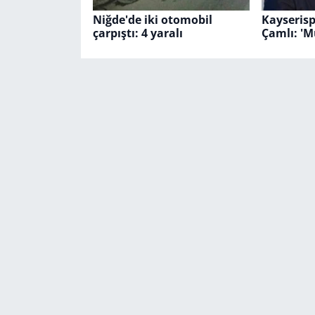
Niğde'de iki otomobil
Kayserisp
çarpıştı: 4 yaralı
Çamlı: 'M