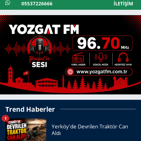
05537226666
İLETIŞIM
Trend Haberler
1
Yerköy'de Devrilen Traktör Can
Aldı