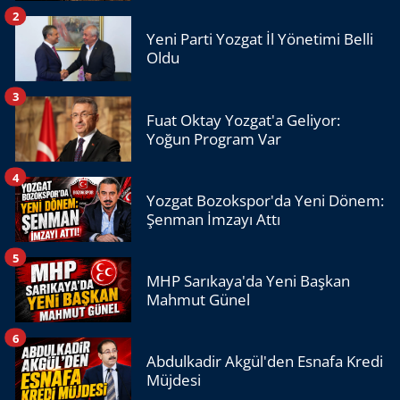
2
Yeni Parti Yozgat İl Yönetimi Belli
Oldu
3
Fuat Oktay Yozgat'a Geliyor:
Yoğun Program Var
4
Yozgat Bozokspor'da Yeni Dönem:
Şenman İmzayı Attı
5
MHP Sarıkaya'da Yeni Başkan
Mahmut Günel
6
Abdulkadir Akgül'den Esnafa Kredi
Müjdesi