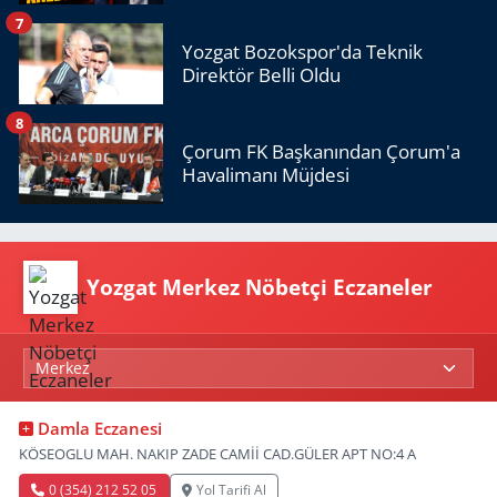
7
Yozgat Bozokspor'da Teknik
Direktör Belli Oldu
8
Çorum FK Başkanından Çorum'a
Havalimanı Müjdesi
Yozgat Merkez Nöbetçi Eczaneler
Damla Eczanesi
KÖSEOGLU MAH. NAKIP ZADE CAMİİ CAD.GÜLER APT NO:4 A
0 (354) 212 52 05
Yol Tarifi Al