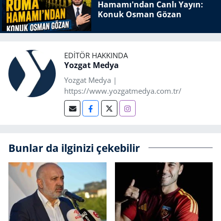
Hamamı'ndan Canlı Yayın:
Konuk Osman Gözan
EDITÖR HAKKINDA
Yozgat Medya
Yozgat Medya |
https://www.yozgatmedya.com.tr/
Bunlar da ilginizi çekebilir