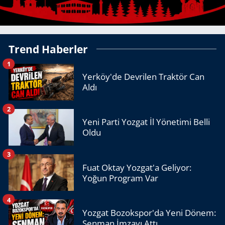
Trend Haberler
1
Yerköy'de Devrilen Traktör Can
Aldı
2
Yeni Parti Yozgat İl Yönetimi Belli
Oldu
3
Fuat Oktay Yozgat'a Geliyor:
Yoğun Program Var
4
Yozgat Bozokspor'da Yeni Dönem:
Şenman İmzayı Attı