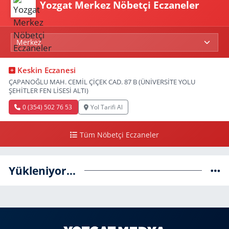
Yozgat Merkez Nöbetçi Eczaneler
Keskin Eczanesi
ÇAPANOĞLU MAH. CEMİL ÇİÇEK CAD. 87 B (ÜNİVERSİTE YOLU
ŞEHİTLER FEN LİSESİ ALTI)
0 (354) 502 76 53
Yol Tarifi Al
Tüm Nöbetçi Eczaneler
Yükleniyor...