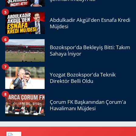
5
Abdulkadir Akgül'den Esnafa Kredi
Müjdesi
6
Bozokspor'da Bekleyiş Bitti: Takım
Sahaya İniyor
7
Yozgat Bozokspor'da Teknik
Direktör Belli Oldu
8
Çorum FK Başkanından Çorum'a
Havalimanı Müjdesi