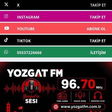
X
TAKIP ET
INSTAGRAM
TAKIP ET
YOUTUBE
ABONE OL
TIKTOK
TAKIP ET
05537226666
İLETIŞIM