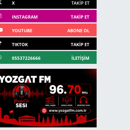
X
TAKIP ET
INSTAGRAM
TAKIP ET
YOUTUBE
ABONE OL
TIKTOK
TAKIP ET
05537226666
İLETIŞIM