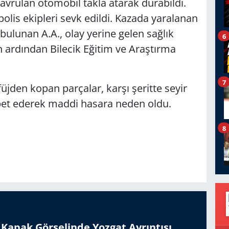
savrulan otomobil takla atarak durabildi.
polis ekipleri sevk edildi. Kazada yaralanan
 bulunan A.A., olay yerine gelen sağlık
6
n ardından Bilecik Eğitim ve Araştırma
7
üjden kopan parçalar, karşı şeritte seyir
bet ederek maddi hasara neden oldu.
8
n Kapak Görselinde Yozgat Ayrıntısı