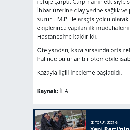
refüje çarptı. Çarpmanın etkisiyle 
İhbar üzerine olay yerine sağlık ve 
sürücü M.P. ile araçta yolcu olarak
ekiplerince yapılan ilk müdahaleni
Hastanesi'ne kaldırıldı.
Öte yandan, kaza sırasında orta ref
halinde bulunan bir otomobile isa
Kazayla ilgili inceleme başlatıldı.
Kaynak:
İHA
EDITÖRÜN SEÇTIĞI
Yeni Parti'ni