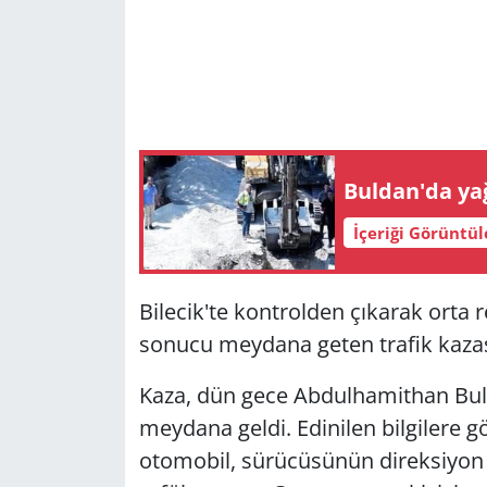
Buldan'da ya
İçeriği Görüntü
Bilecik'te kontrolden çıkarak orta 
sonucu meydana geten trafik kazası
Kaza, dün gece Abdulhamithan Bulv
meydana geldi. Edinilen bilgilere 
otomobil, sürücüsünün direksiyon