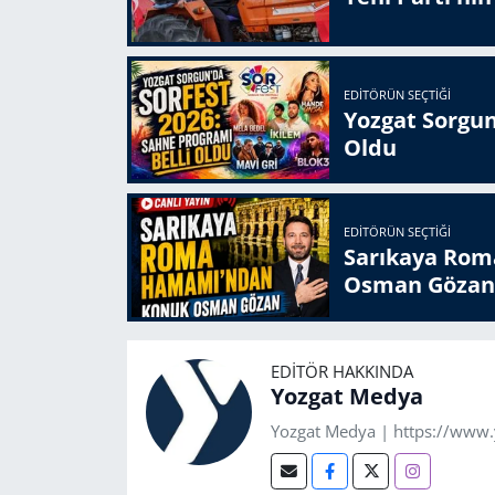
EDITÖRÜN SEÇTIĞI
Yozgat Sorgun
Oldu
EDITÖRÜN SEÇTIĞI
Sarıkaya Rom
Osman Gözan
EDITÖR HAKKINDA
Yozgat Medya
Yozgat Medya | https://www