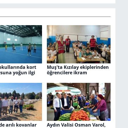
okullarında kort
Muş'ta Kızılay ekiplerinden
rsuna yoğun ilgi
öğrencilere ikram
de arılı kovanlar
Aydın Valisi Osman Varol,