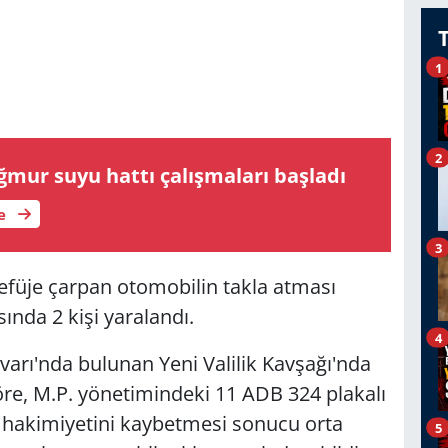
1
2
ğmur suyu hattı çalışmaları başladı
le
3
refüje çarpan otomobilin takla atması
nda 2 kişi yaralandı.
4
arı'nda bulunan Yeni Valilik Kavşağı'nda
göre, M.P. yönetimindeki 11 ADB 324 plakalı
 hakimiyetini kaybetmesi sonucu orta
5