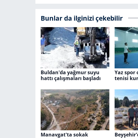
Bunlar da ilginizi çekebilir
Buldan'da yağmur suyu
Yaz spor 
hattı çalışmaları başladı
tenisi ku
Manavgat'ta sokak
Beyşehir'