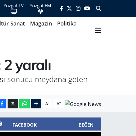
Yozgat TV
Yozgat FM
ltür Sanat
Magazin
Politika
 2 yaralı
tması sonucu meydana geten
-
+
A
A
FACEBOOK
BEĞEN