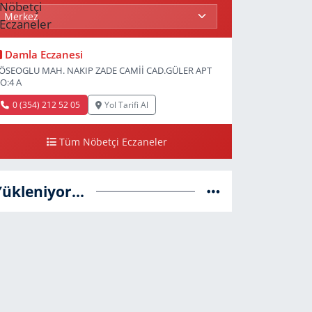
Damla Eczanesi
ÖSEOGLU MAH. NAKIP ZADE CAMİİ CAD.GÜLER APT
O:4 A
0 (354) 212 52 05
Yol Tarifi Al
Tüm Nöbetçi Eczaneler
Yükleniyor...