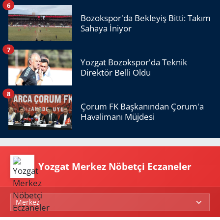
6
Bozokspor'da Bekleyiş Bitti: Takım
Sahaya İniyor
7
Yozgat Bozokspor'da Teknik
Direktör Belli Oldu
8
Çorum FK Başkanından Çorum'a
Havalimanı Müjdesi
Yozgat Merkez Nöbetçi Eczaneler