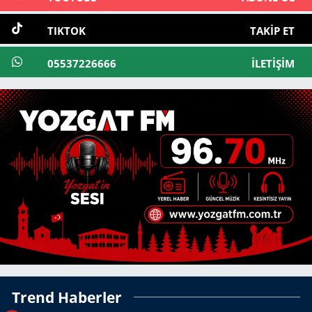
TIKTOK
TAKIP ET
05537226666
İLETIŞIM
Trend Haberler