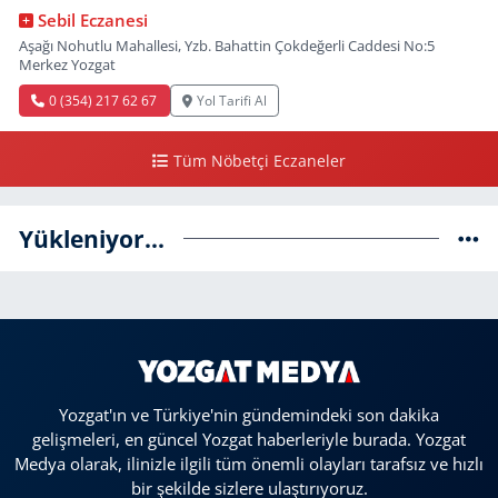
Sebil Eczanesi
Aşağı Nohutlu Mahallesi, Yzb. Bahattin Çokdeğerli Caddesi No:5
Merkez Yozgat
0 (354) 217 62 67
Yol Tarifi Al
Tüm Nöbetçi Eczaneler
Yükleniyor...
Yozgat'ın ve Türkiye'nin gündemindeki son dakika
gelişmeleri, en güncel Yozgat haberleriyle burada. Yozgat
Medya olarak, ilinizle ilgili tüm önemli olayları tarafsız ve hızlı
bir şekilde sizlere ulaştırıyoruz.