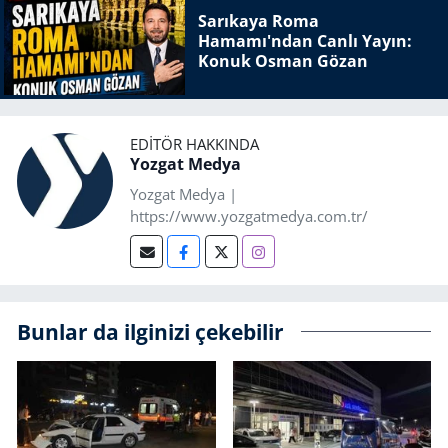
Sarıkaya Roma
Hamamı'ndan Canlı Yayın:
Konuk Osman Gözan
EDITÖR HAKKINDA
Yozgat Medya
Yozgat Medya |
https://www.yozgatmedya.com.tr/
Bunlar da ilginizi çekebilir