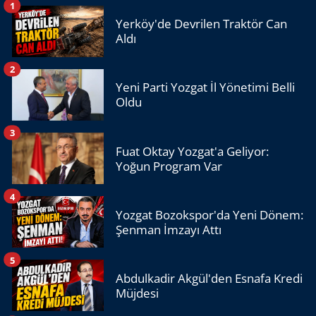
1
Yerköy'de Devrilen Traktör Can
Aldı
2
Yeni Parti Yozgat İl Yönetimi Belli
Oldu
3
Fuat Oktay Yozgat'a Geliyor:
Yoğun Program Var
4
Yozgat Bozokspor'da Yeni Dönem:
Şenman İmzayı Attı
5
Abdulkadir Akgül'den Esnafa Kredi
Müjdesi