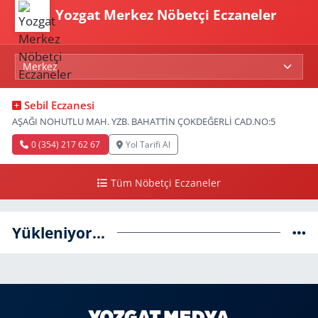
Yozgat Merkez Nöbetçi Eczaneler
Sebil Eczanesi
AŞAĞI NOHUTLU MAH. YZB. BAHATTİN ÇOKDEĞERLİ CAD.NO:5
0 (354) 217 62 67
Yol Tarifi Al
Tüm Nöbetçi Eczaneler
Yükleniyor...