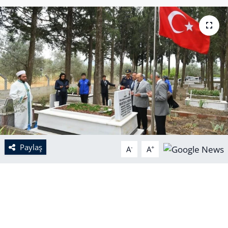
Paylaş
-
+
A
A