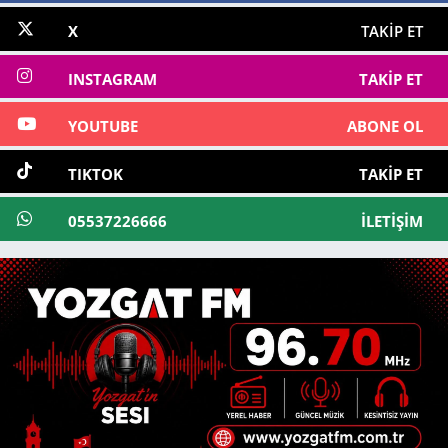
X
TAKIP ET
INSTAGRAM
TAKIP ET
YOUTUBE
ABONE OL
TIKTOK
TAKIP ET
05537226666
İLETIŞIM