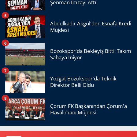
Şenman İmzayı Attı
5
Abdulkadir Akgül'den Esnafa Kredi
Müjdesi
6
Bozokspor'da Bekleyiş Bitti: Takım
Sahaya İniyor
7
Yozgat Bozokspor'da Teknik
Direktör Belli Oldu
8
Çorum FK Başkanından Çorum'a
Havalimanı Müjdesi