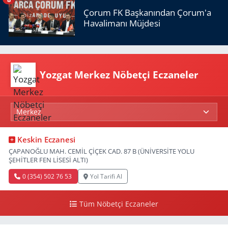
Çorum FK Başkanından Çorum'a
Havalimanı Müjdesi
Yozgat Merkez Nöbetçi Eczaneler
Keskin Eczanesi
ÇAPANOĞLU MAH. CEMİL ÇİÇEK CAD. 87 B (ÜNİVERSİTE YOLU
ŞEHİTLER FEN LİSESİ ALTI)
0 (354) 502 76 53
Yol Tarifi Al
Tüm Nöbetçi Eczaneler