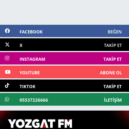
FACEBOOK
BEĞEN
X
TAKIP ET
INSTAGRAM
TAKIP ET
YOUTUBE
ABONE OL
TIKTOK
TAKIP ET
05537226666
İLETIŞIM