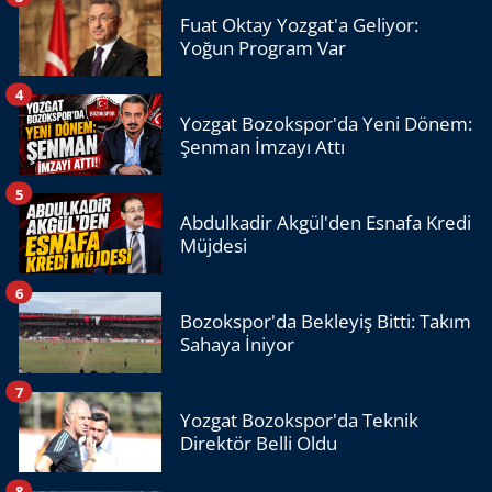
Fuat Oktay Yozgat'a Geliyor:
Yoğun Program Var
4
Yozgat Bozokspor'da Yeni Dönem:
Şenman İmzayı Attı
5
Abdulkadir Akgül'den Esnafa Kredi
Müjdesi
6
Bozokspor'da Bekleyiş Bitti: Takım
Sahaya İniyor
7
Yozgat Bozokspor'da Teknik
Direktör Belli Oldu
8