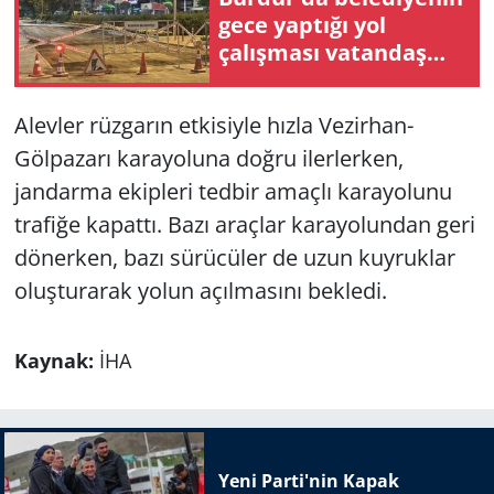
gece yaptığı yol
çalışması vatandaş
talebiyle polis
tarafından
Alevler rüzgarın etkisiyle hızla Vezirhan-
durduruldu
Gölpazarı karayoluna doğru ilerlerken,
jandarma ekipleri tedbir amaçlı karayolunu
trafiğe kapattı. Bazı araçlar karayolundan geri
dönerken, bazı sürücüler de uzun kuyruklar
oluşturarak yolun açılmasını bekledi.
Kaynak:
İHA
Yeni Parti'nin Kapak