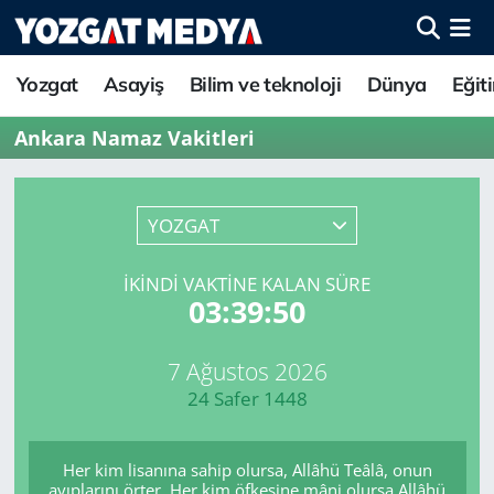
Yozgat
Asayiş
Bilim ve teknoloji
Dünya
Eğit
Ankara Namaz Vakitleri
YOZGAT
İKINDI VAKTINE KALAN SÜRE
03:39:50
7 Ağustos 2026
24 Safer 1448
Her kim lisanına sahip olursa, Allâhü Teâlâ, onun
ayıplarını örter. Her kim öfkesine mâni olursa Allâhü