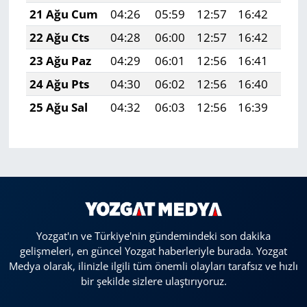
21 Ağu Cum
04:26
05:59
12:57
16:42
19:
22 Ağu Cts
04:28
06:00
12:57
16:42
19:
23 Ağu Paz
04:29
06:01
12:56
16:41
19:
24 Ağu Pts
04:30
06:02
12:56
16:40
19:
25 Ağu Sal
04:32
06:03
12:56
16:39
19:
Yozgat'ın ve Türkiye'nin gündemindeki son dakika
gelişmeleri, en güncel Yozgat haberleriyle burada. Yozgat
Medya olarak, ilinizle ilgili tüm önemli olayları tarafsız ve hızlı
bir şekilde sizlere ulaştırıyoruz.