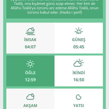
Teâlâ, ona kıyâmet günü azap etmez. Her kim de
Allâhü Teâlâ'ya özrünü arz ederse Allâhü Teâlâ, onun
özrünü kabul eder. (Hadis-i şerif)
İMSAK
GÜNEŞ
04:07
05:45
ÖĞLE
İKINDI
12:59
16:50
AKŞAM
YATSI