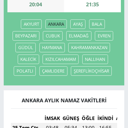
20:04
21:35
AKYURT
ANKARA
AYAŞ
BALA
BEYPAZARI
CUBUK
ELMADAĞ
EVREN
GÜDÜL
HAYMANA
KAHRAMANKAZAN
KALECİK
KIZILCAHAMAM
NALLIHAN
POLATLI
ÇAMLIDERE
ŞEREFLİKOÇHİSAR
ANKARA AYLIK NAMAZ VAKITLERI
İMSAK
GÜNEŞ
ÖĞLE
İKINDI
AKŞ
25 Tem Cts
03:48
05:34
13:00
16:55
20: