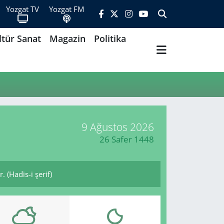
Yozgat TV
Yozgat FM
ltür Sanat
Magazin
Politika
9 Ağustos 2026
26 Safer 1448
 (Hadis-i şerif)