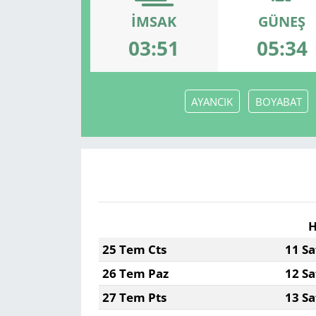
İMSAK
GÜNEŞ
03:51
05:34
AYANCIK
BOYABAT
H
25 Tem Cts
11 Sa
26 Tem Paz
12 Sa
27 Tem Pts
13 Sa