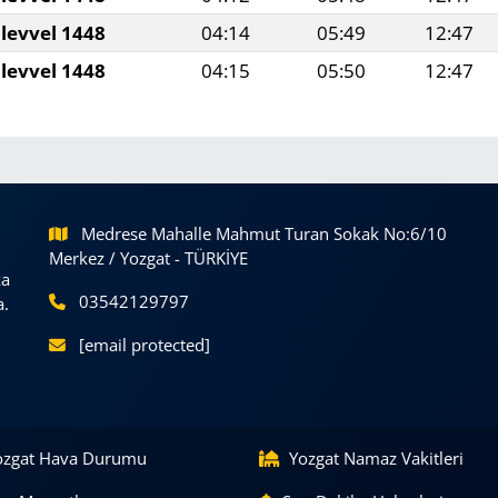
levvel 1448
04:14
05:49
12:47
levvel 1448
04:15
05:50
12:47
Medrese Mahalle Mahmut Turan Sokak No:6/10
Merkez / Yozgat - TÜRKİYE
ka
03542129797
a.
[email protected]
ozgat Hava Durumu
Yozgat Namaz Vakitleri