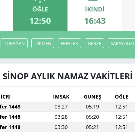
ÖĞLE
İKINDI
12:50
16:43
DURAĞAN
DİKMEN
ERFELEK
GERZE
SARAYDÜZ
SİNOP AYLIK NAMAZ VAKITLERI
İCRİ
İMSAK
GÜNEŞ
ÖĞLE
fer 1448
03:27
05:19
12:51
fer 1448
03:28
05:20
12:51
fer 1448
03:30
05:21
12:51