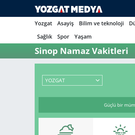
Yozgat
Asayiş
Bilim ve teknoloji
D
Sağlık
Spor
Yaşam
Sinop Namaz Vakitleri
YOZGAT
Güçlü bir mümin