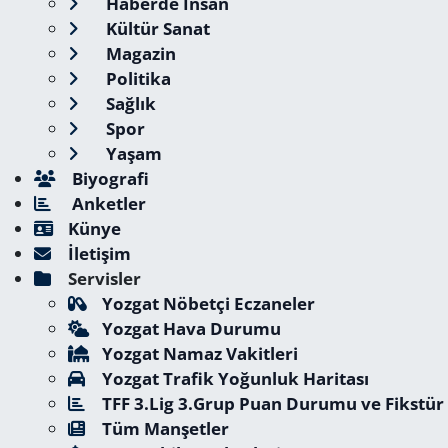
Haberde İnsan
Kültür Sanat
Magazin
Politika
Sağlık
Spor
Yaşam
Biyografi
Anketler
Künye
İletişim
Servisler
Yozgat Nöbetçi Eczaneler
Yozgat Hava Durumu
Yozgat Namaz Vakitleri
Yozgat Trafik Yoğunluk Haritası
TFF 3.Lig 3.Grup Puan Durumu ve Fikstür
Tüm Manşetler