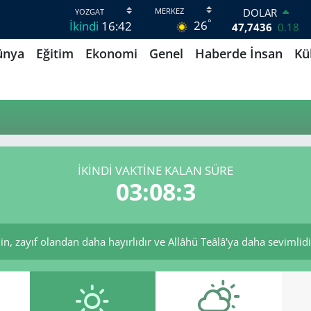
DOLAR
°
26
İkindi
16:42
47,7436
0.18
EURO
ünya
Eğitim
Ekonomi
Genel
Haberde İnsan
Kü
55,2510
0.32
STERLİN
64,4811
0.38
GRAM ALTIN
6660.55
0
BİST100
13.779
-14
BITCOIN
İKINDI VAKTINE KALAN SÜRE
64.840,97
-0.15
03:08:3
, zayıf olandan daha hayırlıdır ve Allâhü Teâlâ'ya daha sevimlidir.