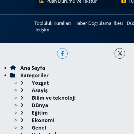
Puan Durumu ve Fikstür
Tü
Topluluk Kuralları
Haber Doğrulama İlkesi
Düz
İletişim
Ana Sayfa
Kategoriler
Yozgat
Asayiş
Bilim ve teknoloji
Dünya
Eğitim
Ekonomi
Genel