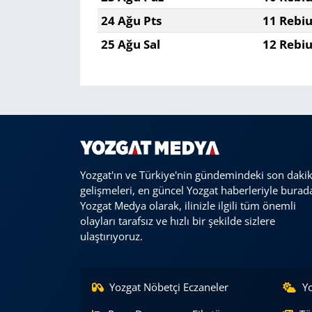
24 Ağu Pts
11 Rebiu
25 Ağu Sal
12 Rebiu
Yozgat'ın ve Türkiye'nin gündemindeki son daki
gelişmeleri, en güncel Yozgat haberleriyle burad
Yozgat Medya olarak, ilinizle ilgili tüm önemli
olayları tarafsız ve hızlı bir şekilde sizlere
ulaştırıyoruz.
Yozgat Nöbetçi Eczaneler
Y