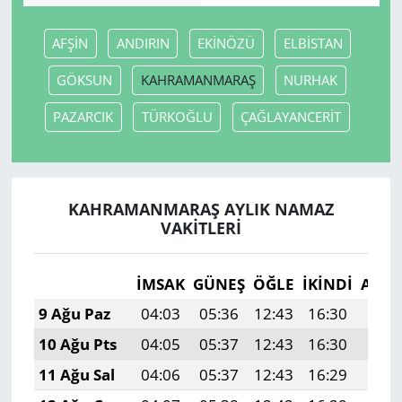
AFŞİN
ANDIRIN
EKİNÖZÜ
ELBİSTAN
GÖKSUN
KAHRAMANMARAŞ
NURHAK
PAZARCIK
TÜRKOĞLU
ÇAĞLAYANCERİT
KAHRAMANMARAŞ AYLIK NAMAZ
VAKITLERI
İMSAK
GÜNEŞ
ÖĞLE
İKINDI
AKŞ
9 Ağu Paz
04:03
05:36
12:43
16:30
19:4
10 Ağu Pts
04:05
05:37
12:43
16:30
19:3
11 Ağu Sal
04:06
05:37
12:43
16:29
19:3