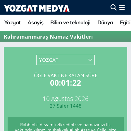
Yozgat
Asayiş
Bilim ve teknoloji
Dünya
Eğit
Kahramanmaraş Namaz Vakitleri
YOZGAT
ÖĞLE VAKTINE KALAN SÜRE
00:01:22
10 Ağustos 2026
27 Safer 1448
Rabbinizi devamlı zikrediniz ve namazınızı ilk
vaktinde kılınız, muhakkak Allah Azze ve Celle, size