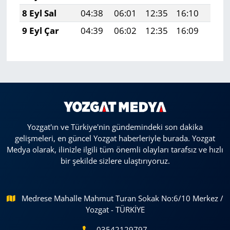
8 Eyl Sal
04:38
06:01
12:35
16:10
18:5
9 Eyl Çar
04:39
06:02
12:35
16:09
18:5
Yozgat'ın ve Türkiye'nin gündemindeki son dakika
gelişmeleri, en güncel Yozgat haberleriyle burada. Yozgat
Medya olarak, ilinizle ilgili tüm önemli olayları tarafsız ve hızlı
bir şekilde sizlere ulaştırıyoruz.
Medrese Mahalle Mahmut Turan Sokak No:6/10 Merkez /
Yozgat - TÜRKİYE
03542129797