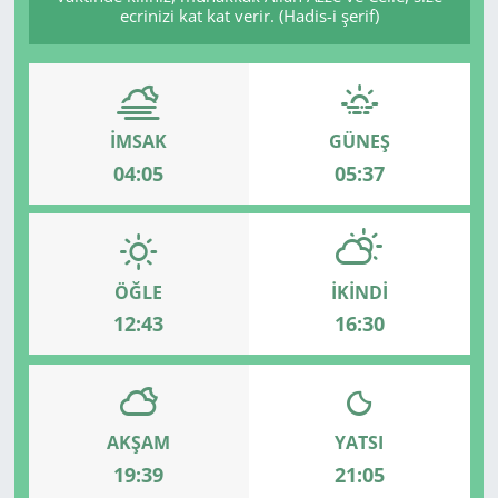
ecrinizi kat kat verir. (Hadis-i şerif)
İMSAK
GÜNEŞ
04:05
05:37
ÖĞLE
İKINDI
12:43
16:30
AKŞAM
YATSI
19:39
21:05