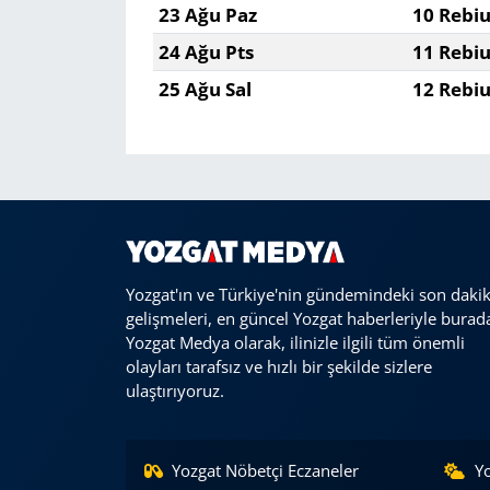
23 Ağu Paz
10 Rebiu
24 Ağu Pts
11 Rebiu
25 Ağu Sal
12 Rebiu
Yozgat'ın ve Türkiye'nin gündemindeki son daki
gelişmeleri, en güncel Yozgat haberleriyle burad
Yozgat Medya olarak, ilinizle ilgili tüm önemli
olayları tarafsız ve hızlı bir şekilde sizlere
ulaştırıyoruz.
Yozgat Nöbetçi Eczaneler
Y