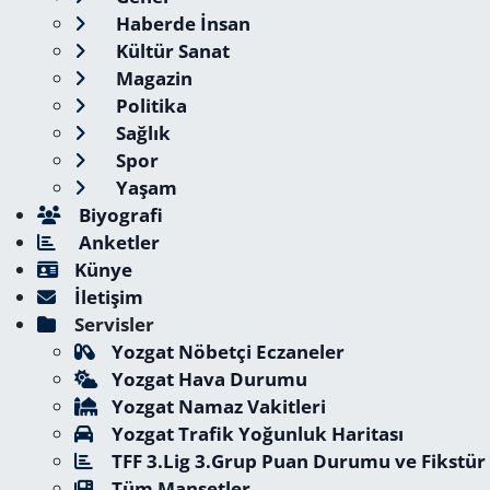
Haberde İnsan
Kültür Sanat
Magazin
Politika
Sağlık
Spor
Yaşam
Biyografi
Anketler
Künye
İletişim
Servisler
Yozgat Nöbetçi Eczaneler
Yozgat Hava Durumu
Yozgat Namaz Vakitleri
Yozgat Trafik Yoğunluk Haritası
TFF 3.Lig 3.Grup Puan Durumu ve Fikstür
Tüm Manşetler