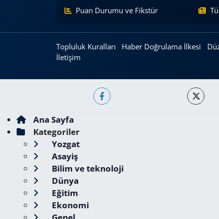
Puan Durumu ve Fikstür
Tü
Topluluk Kuralları
Haber Doğrulama İlkesi
Düz
İletişim
Ana Sayfa
Kategoriler
Yozgat
Asayiş
Bilim ve teknoloji
Dünya
Eğitim
Ekonomi
Genel