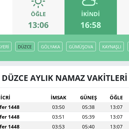
ÖĞLE
İKINDI
13:06
16:58
YERİ
DÜZCE
GÖLYAKA
GÜMÜŞOVA
KAYNAŞLI
DÜZCE AYLIK NAMAZ VAKITLERI
İCRİ
İMSAK
GÜNEŞ
ÖĞLE
fer 1448
03:50
05:38
13:07
fer 1448
03:51
05:39
13:07
fer 1448
03:53
05:40
13:07