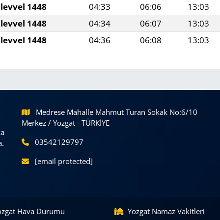
levvel 1448
04:33
06:06
13:03
levvel 1448
04:34
06:07
13:03
levvel 1448
04:36
06:08
13:03
Medrese Mahalle Mahmut Turan Sokak No:6/10
Merkez / Yozgat - TÜRKİYE
ka
03542129797
a.
[email protected]
ozgat Hava Durumu
Yozgat Namaz Vakitleri