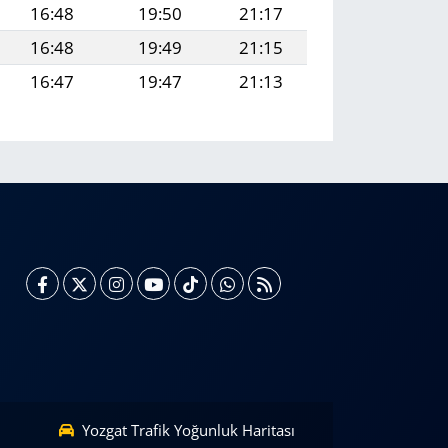
16:48
19:50
21:17
16:48
19:49
21:15
16:47
19:47
21:13
Yozgat Trafik Yoğunluk Haritası