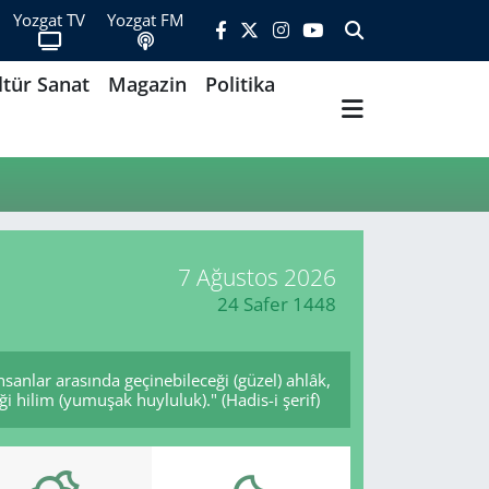
Yozgat TV
Yozgat FM
ltür Sanat
Magazin
Politika
7 Ağustos 2026
24 Safer 1448
sanlar arasında geçinebileceği (güzel) ahlâk,
i hilim (yumuşak huyluluk)." (Hadis-i şerif)