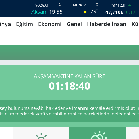
DOLAR
°
29
Akşam
19:55
47,7106
0.17
EURO
ünya
Eğitim
Ekonomi
Genel
Haberde İnsan
Kü
55,1652
0.27
STERLİN
64,4046
0.35
GRAM ALTIN
6618.49
2.12
BİST100
13.773
-19
BITCOIN
AKŞAM VAKTINE KALAN SÜRE
65.130,04
1.2
01:18:40
 şey bulunursa sevâbı hak eder ve imanını kemâle erdirmiş olur: İn
sini menedecek verâ ve cahilin cahilce hareketlerini defedebileceğ