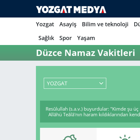
Yozgat
Asayiş
Bilim ve teknoloji
D
Sağlık
Spor
Yaşam
Düzce Namaz Vakitleri
YOZGAT
Resûlullah (s.a.v.) buyurdular: "Kimde şu üç
Allâhü Teâlâ'nın haram kıldıklarından kendi