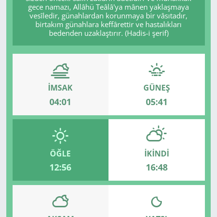
gece namazı, Allâhü Teâlâ'ya mânen yaklaşmaya
vesîledir, günahlardan korunmaya bir vâsıtadır,
birtakım günahlara keffârettir ve hastalıkları
bedenden uzaklaştırır. (Hadis-i şerif)
İMSAK
GÜNEŞ
04:01
05:41
ÖĞLE
İKINDI
12:56
16:48