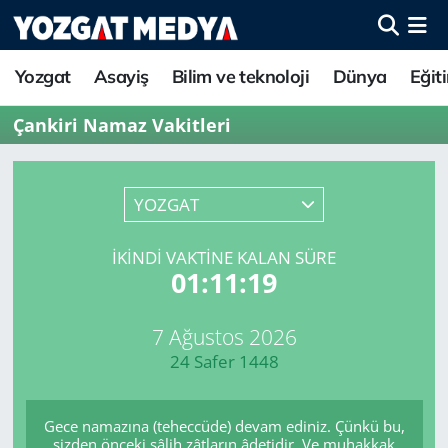
Yozgat
Asayiş
Bilim ve teknoloji
Dünya
Eğit
Çankiri Namaz Vakitleri
YOZGAT
İKINDI VAKTINE KALAN SÜRE
01:11:19
7 Ağustos 2026
24 Safer 1448
Gece namazına (teheccüde) devam ediniz. Çünkü bu,
sizden önceki sâlih zâtların âdetidir. Ve muhakkak