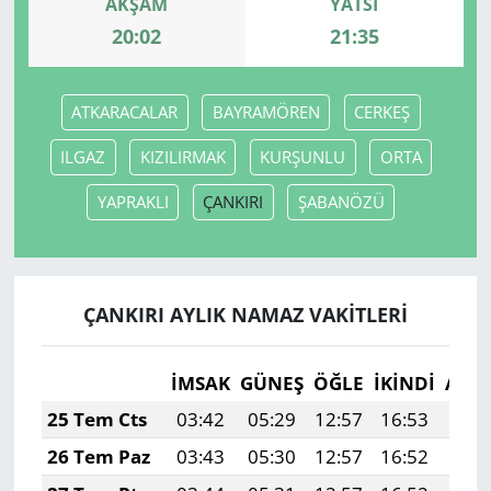
AKŞAM
YATSI
20:02
21:35
ATKARACALAR
BAYRAMÖREN
CERKEŞ
ILGAZ
KIZILIRMAK
KURŞUNLU
ORTA
YAPRAKLI
ÇANKIRI
ŞABANÖZÜ
ÇANKIRI AYLIK NAMAZ VAKITLERI
İMSAK
GÜNEŞ
ÖĞLE
İKINDI
AKŞ
25 Tem Cts
03:42
05:29
12:57
16:53
20:
26 Tem Paz
03:43
05:30
12:57
16:52
20: