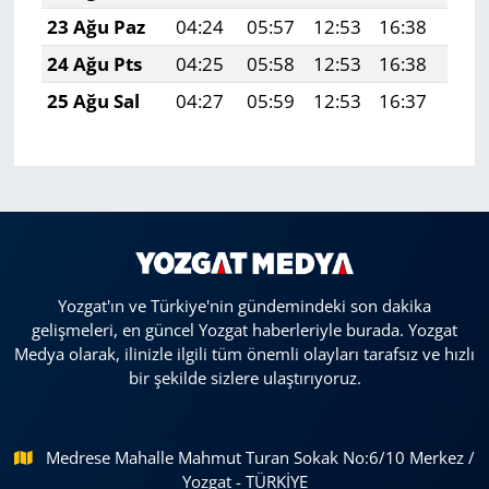
23 Ağu Paz
04:24
05:57
12:53
16:38
19:
24 Ağu Pts
04:25
05:58
12:53
16:38
19:
25 Ağu Sal
04:27
05:59
12:53
16:37
19:
Yozgat'ın ve Türkiye'nin gündemindeki son dakika
gelişmeleri, en güncel Yozgat haberleriyle burada. Yozgat
Medya olarak, ilinizle ilgili tüm önemli olayları tarafsız ve hızlı
bir şekilde sizlere ulaştırıyoruz.
Medrese Mahalle Mahmut Turan Sokak No:6/10 Merkez /
Yozgat - TÜRKİYE