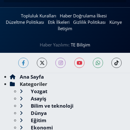
Topluluk Kuralları
Haber Doğrulama İlkesi
Düzeltme Politikası
Etik İlkeleri
Gizlilik Politikası
Künye
İletişim
Haber Yazılımı:
TE Bilişim
Ana Sayfa
Kategoriler
Yozgat
Asayiş
Bilim ve teknoloji
Dünya
Eğitim
Ekonomi