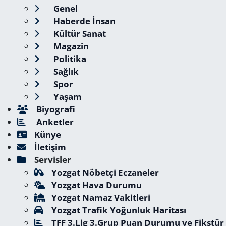
Genel
Haberde İnsan
Kültür Sanat
Magazin
Politika
Sağlık
Spor
Yaşam
Biyografi
Anketler
Künye
İletişim
Servisler
Yozgat Nöbetçi Eczaneler
Yozgat Hava Durumu
Yozgat Namaz Vakitleri
Yozgat Trafik Yoğunluk Haritası
TFF 3.Lig 3.Grup Puan Durumu ve Fikstür