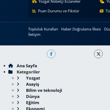
Yozgat Nöbetçi Eczaneler
Y
Puan Durumu ve Fikstür
Tü
Topluluk Kuralları
Haber Doğrulama İlkesi
Düz
İletişim
Ana Sayfa
Kategoriler
Yozgat
Asayiş
Bilim ve teknoloji
Dünya
Eğitim
Ekonomi