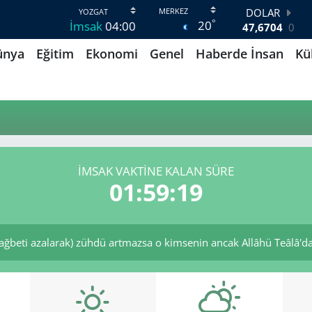
DOLAR
°
20
İmsak
04:00
47,6704
0
EURO
ünya
Eğitim
Ekonomi
Genel
Haberde İnsan
Kü
55,0406
-0.08
STERLİN
64,2143
0
GRAM ALTIN
6500.87
0.12
BİST100
13.799
70
BITCOIN
İMSAK VAKTINE KALAN SÜRE
64.643,95
0.16
01:59:19
ağbeti azalarak) zühdü artmazsa o kimsenin ancak Allâhü Teâlâ'dan 