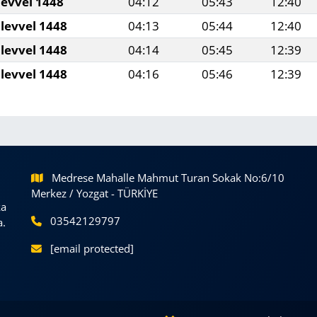
levvel 1448
04:12
05:43
12:40
levvel 1448
04:13
05:44
12:40
levvel 1448
04:14
05:45
12:39
levvel 1448
04:16
05:46
12:39
Medrese Mahalle Mahmut Turan Sokak No:6/10
Merkez / Yozgat - TÜRKİYE
ka
03542129797
a.
[email protected]