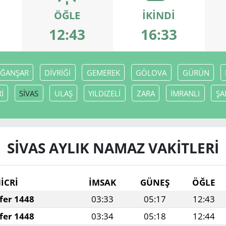
ÖĞLE
İKINDI
12:43
16:33
ĞANŞAR
DİVRİĞİ
GEMEREK
GÖLOVA
GÜRÜN
İ
SİVAS
ULAŞ
YILDIZELİ
ZARA
İMRANLI
ŞA
SİVAS AYLIK NAMAZ VAKITLERI
İCRİ
İMSAK
GÜNEŞ
ÖĞLE
fer 1448
03:33
05:17
12:43
fer 1448
03:34
05:18
12:44