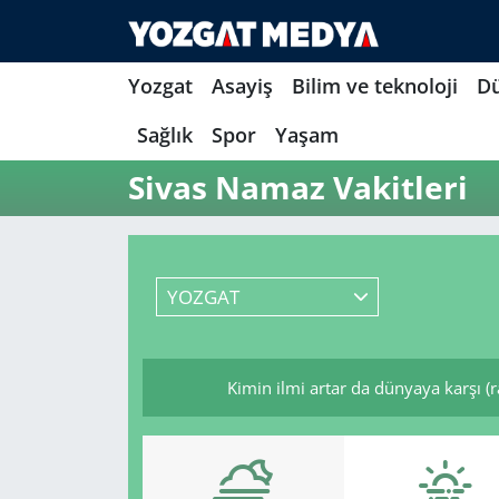
Yozgat
Asayiş
Bilim ve teknoloji
D
Sağlık
Spor
Yaşam
Sivas Namaz Vakitleri
YOZGAT
Kimin ilmi artar da dünyaya karşı (r