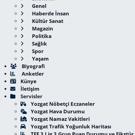
Genel
Haberde İnsan
Kültür Sanat
Magazin
Politika
Sağlık
Spor
Yaşam
Biyografi
Anketler
Künye
İletişim
Servisler
Yozgat Nöbetçi Eczaneler
Yozgat Hava Durumu
Yozgat Namaz Vakitleri
Yozgat Trafik Yoğunluk Haritası
TFF 3.Lig 3.Grup Puan Durumu ve Fikstür