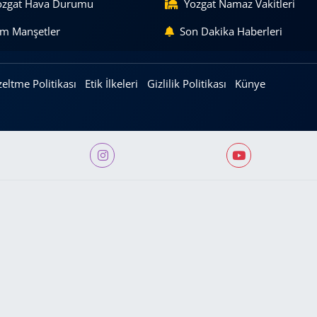
ozgat Hava Durumu
Yozgat Namaz Vakitleri
m Manşetler
Son Dakika Haberleri
eltme Politikası
Etik İlkeleri
Gizlilik Politikası
Künye