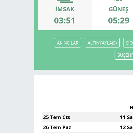
İMSAK
GÜNEŞ
03:51
05:29
AKINCILAR
ALTINYAYLA(S)
DO
SUŞEHR
H
25 Tem Cts
11 Sa
26 Tem Paz
12 Sa