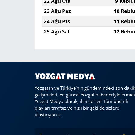
22 Ağu Cts
9 Rebiu
23 Ağu Paz
10 Rebiu
24 Ağu Pts
11 Rebiu
25 Ağu Sal
12 Rebiu
Yozgat'ın ve Türkiye'nin gündemindeki son daki
gelişmeleri, en güncel Yozgat haberleriyle burad
Yozgat Medya olarak, ilinizle ilgili tüm önemli
olayları tarafsız ve hızlı bir şekilde sizlere
ulaştırıyoruz.