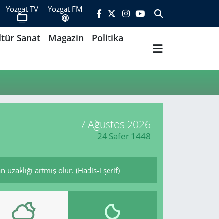
Yozgat TV
Yozgat FM
ltür Sanat
Magazin
Politika
7 Ağustos 2026
24 Safer 1448
uzaklığı artmış olur. (Hadis-i şerif)