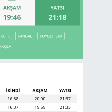
AKŞAM
YATSI
19:46
21:18
HAFİK
KANGAL
KOYULHİSAR
RKIŞLA
İKINDI
AKŞAM
YATSI
16:38
20:00
21:37
16:37
19:59
21:35