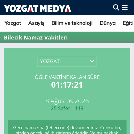
Yozgat
Asayiş
Bilim ve teknoloji
Dünya
Eğit
Bilecik Namaz Vakitleri
YOZGAT
ÖĞLE VAKTINE KALAN SÜRE
01:17:21
8 Ağustos 2026
25 Safer 1448
Gece namazına (teheccüde) devam ediniz. Çünkü bu,
sizden önceki sâlih zâtların âdetidir. Ve muhakkak