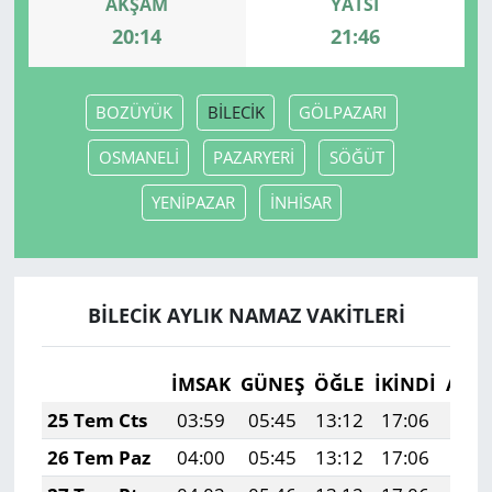
AKŞAM
YATSI
20:14
21:46
BOZÜYÜK
BİLECİK
GÖLPAZARI
OSMANELİ
PAZARYERİ
SÖĞÜT
YENİPAZAR
İNHİSAR
BİLECİK AYLIK NAMAZ VAKITLERI
İMSAK
GÜNEŞ
ÖĞLE
İKINDI
AKŞ
25 Tem Cts
03:59
05:45
13:12
17:06
20:
26 Tem Paz
04:00
05:45
13:12
17:06
20: