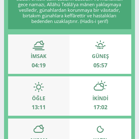
gece namazı, Allâhü Teâlâ'ya mânen yaklaşmaya
vesîledir, günahlardan korunmaya bir vâsıtadır,
birtakım günahlara keffârettir ve hastalıkları
bedenden uzaklaştırır. (Hadis-i şerif)
İMSAK
GÜNEŞ
04:19
05:57
ÖĞLE
İKINDI
13:11
17:02