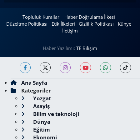
Topluluk Kuralları
Haber Doğrulama İlkesi
Düzeltme Politikası
Etik İlkeleri
Gizlilik Politikası
Künye
İletişim
Haber Yazılımı:
TE Bilişim
Ana Sayfa
Kategoriler
Yozgat
Asayiş
Bilim ve teknoloji
Dünya
Eğitim
Ekonomi