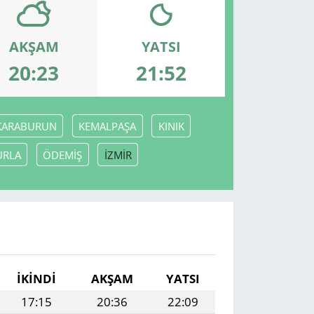
AKŞAM
YATSI
20:23
21:52
KARABURUN
KEMALPAŞA
KINIK
URLA
ÖDEMİŞ
İZMİR
İKINDI
AKŞAM
YATSI
17:15
20:36
22:09