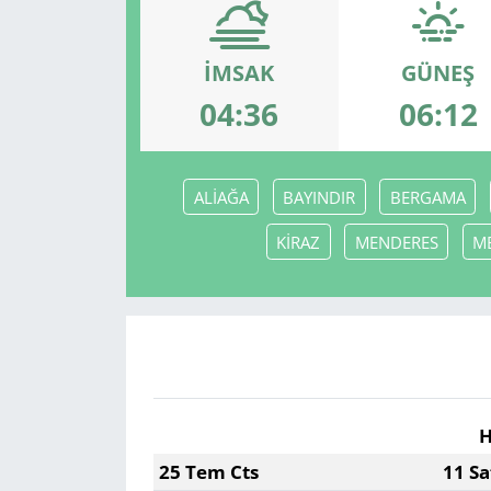
İMSAK
GÜNEŞ
04:36
06:12
ALİAĞA
BAYINDIR
BERGAMA
KİRAZ
MENDERES
M
H
25 Tem Cts
11 Sa