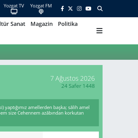
Yozgat TV
Yozgat FM
ltür Sanat
Magazin
Politika
7 Ağustos 2026
24 Safer 1448
ki) yaptığımız amellerden başka; sâlih amel
i? Hem size Cehennem azâbından korkutan