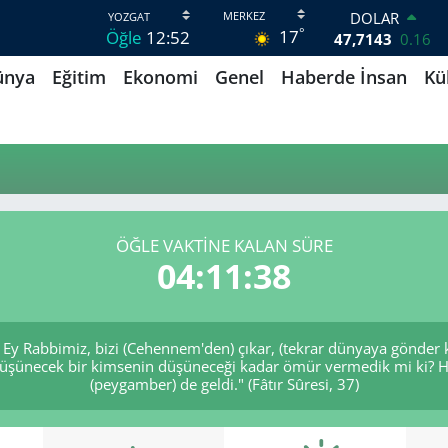
DOLAR
°
17
Öğle
12:52
47,7143
0.16
EURO
ünya
Eğitim
Ekonomi
Genel
Haberde İnsan
Kü
55,0317
-0.02
STERLİN
64,2463
0.07
GRAM ALTIN
6510.40
0.45
BİST100
13.799
70
BITCOIN
ÖĞLE VAKTINE KALAN SÜRE
64.225,61
-0.63
04:11:38
r: Ey Rabbimiz, bizi (Cehennem'den) çıkar, (tekrar dünyaya gönder 
ze, düşünecek bir kimsenin düşüneceği kadar ömür vermedik mi k
(peygamber) de geldi." (Fâtır Sûresi, 37)