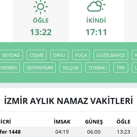
ÖĞLE
İKINDI
13:22
17:11
BEYDAĞ
CEŞME
DİKİLİ
FOÇA
GÜZELBAHÇE
ENEMEN
SEFERIHİSAR
SELÇUK
TORBALI
TİRE
İZMİR AYLIK NAMAZ VAKITLERI
İCRİ
İMSAK
GÜNEŞ
ÖĞLE
fer 1448
04:19
06:00
13:23