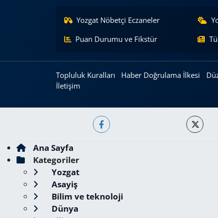
Yozgat Nöbetçi Eczaneler
Y
Puan Durumu ve Fikstür
Tü
Topluluk Kuralları
Haber Doğrulama İlkesi
Düz
İletişim
Ana Sayfa
Kategoriler
Yozgat
Asayiş
Bilim ve teknoloji
Dünya