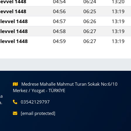
levvel 1448
04:54
06:24
13:20
levvel 1448
04:56
06:25
13:19
levvel 1448
04:57
06:26
13:19
levvel 1448
04:58
06:27
13:19
levvel 1448
04:59
06:27
13:19
Medrese Mahalle Mahmut Turan Sokak No:6/10
Merkez / Yozgat - TÜRKİYE
ka
03542129797
a.
[email protected]