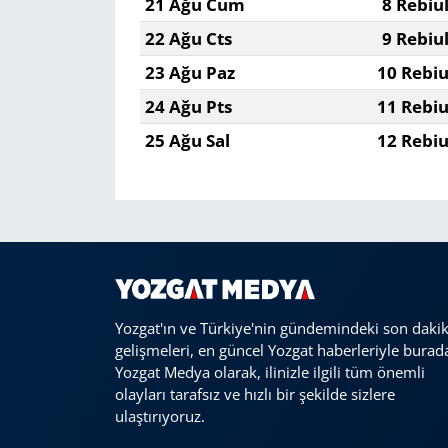
21 Ağu Cum
8 Rebiu
22 Ağu Cts
9 Rebiu
23 Ağu Paz
10 Rebiu
24 Ağu Pts
11 Rebiu
25 Ağu Sal
12 Rebiu
Yozgat'ın ve Türkiye'nin gündemindeki son daki
gelişmeleri, en güncel Yozgat haberleriyle burad
Yozgat Medya olarak, ilinizle ilgili tüm önemli
olayları tarafsız ve hızlı bir şekilde sizlere
ulaştırıyoruz.