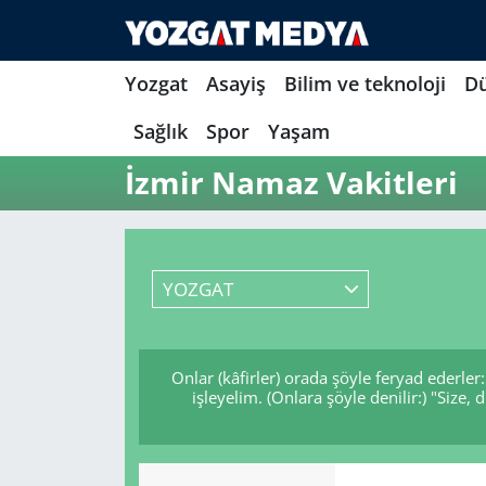
Yozgat
Asayiş
Bilim ve teknoloji
D
Sağlık
Spor
Yaşam
İzmir Namaz Vakitleri
YOZGAT
Onlar (kâfirler) orada şöyle feryad ederle
işleyelim. (Onlara şöyle denilir:) "Si