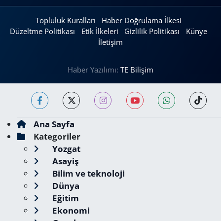
Topluluk Kuralları
Haber Doğrulama İlkesi
Düzeltme Politikası
Etik İlkeleri
Gizlilik Politikası
Künye
İletişim
Haber Yazılımı:
TE Bilişim
Ana Sayfa
Kategoriler
Yozgat
Asayiş
Bilim ve teknoloji
Dünya
Eğitim
Ekonomi