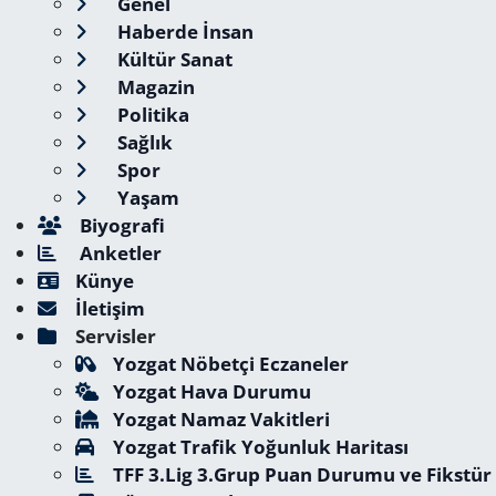
Genel
Haberde İnsan
Kültür Sanat
Magazin
Politika
Sağlık
Spor
Yaşam
Biyografi
Anketler
Künye
İletişim
Servisler
Yozgat Nöbetçi Eczaneler
Yozgat Hava Durumu
Yozgat Namaz Vakitleri
Yozgat Trafik Yoğunluk Haritası
TFF 3.Lig 3.Grup Puan Durumu ve Fikstür