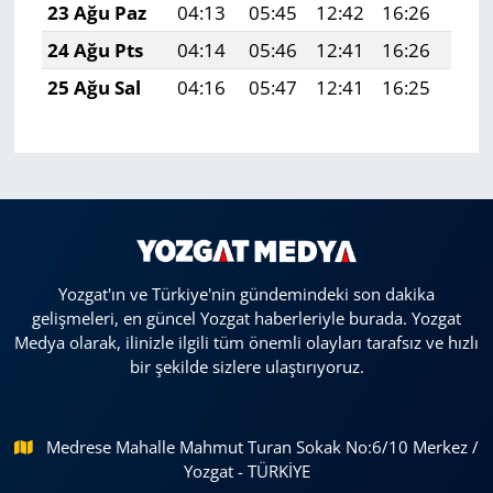
23 Ağu Paz
04:13
05:45
12:42
16:26
19:
24 Ağu Pts
04:14
05:46
12:41
16:26
19:
25 Ağu Sal
04:16
05:47
12:41
16:25
19:
Yozgat'ın ve Türkiye'nin gündemindeki son dakika
gelişmeleri, en güncel Yozgat haberleriyle burada. Yozgat
Medya olarak, ilinizle ilgili tüm önemli olayları tarafsız ve hızlı
bir şekilde sizlere ulaştırıyoruz.
Medrese Mahalle Mahmut Turan Sokak No:6/10 Merkez /
Yozgat - TÜRKİYE