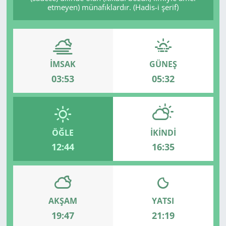
etmeyen) münafıklardır. (Hadis-i şerif)
İMSAK
GÜNEŞ
03:53
05:32
ÖĞLE
İKINDI
12:44
16:35
AKŞAM
YATSI
19:47
21:19