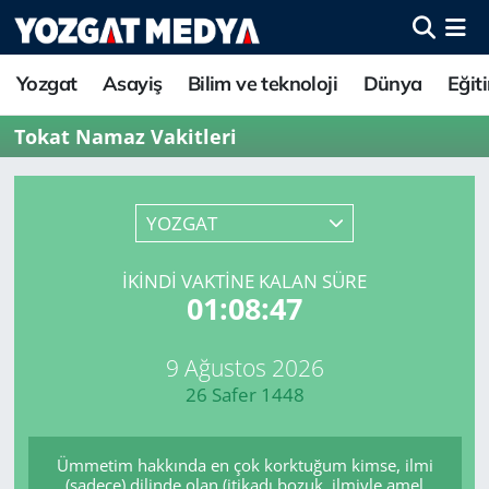
Yozgat
Asayiş
Bilim ve teknoloji
Dünya
Eğit
Tokat Namaz Vakitleri
YOZGAT
İKINDI VAKTINE KALAN SÜRE
01:08:47
9 Ağustos 2026
26 Safer 1448
Ümmetim hakkında en çok korktuğum kimse, ilmi
(sadece) dilinde olan (itikadı bozuk, ilmiyle amel