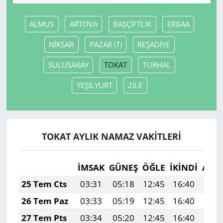
ALMUS
ARTOVA
BAŞÇİFTLİK
ERBAA
NİKSAR
PAZAR (T)
REŞADİYE
SULUSARAY
TOKAT
TURHAL
YEŞİLYURT
ZİLE
TOKAT AYLIK NAMAZ VAKITLERI
İMSAK
GÜNEŞ
ÖĞLE
İKINDI
AKŞ
25 Tem Cts
03:31
05:18
12:45
16:40
20:
26 Tem Paz
03:33
05:19
12:45
16:40
20:
27 Tem Pts
03:34
05:20
12:45
16:40
20: