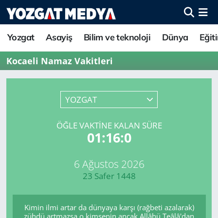
Yozgat
Asayiş
Bilim ve teknoloji
Dünya
Eğit
Kocaeli Namaz Vakitleri
YOZGAT
ÖĞLE VAKTINE KALAN SÜRE
01:16:0
6 Ağustos 2026
23 Safer 1448
Kimin ilmi artar da dünyaya karşı (rağbeti azalarak)
zühdü artmazsa o kimsenin ancak Allâhü Teâlâ'dan