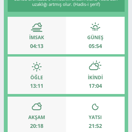
uzaklığı artmış olur. (Hadis-i şerif)
İMSAK
GÜNEŞ
04:13
05:54
ÖĞLE
İKINDI
13:11
17:04
AKŞAM
YATSI
20:18
21:52