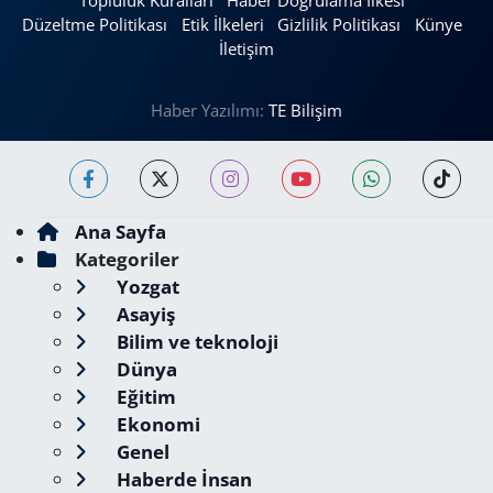
Topluluk Kuralları
Haber Doğrulama İlkesi
Düzeltme Politikası
Etik İlkeleri
Gizlilik Politikası
Künye
İletişim
Haber Yazılımı:
TE Bilişim
Ana Sayfa
Kategoriler
Yozgat
Asayiş
Bilim ve teknoloji
Dünya
Eğitim
Ekonomi
Genel
Haberde İnsan