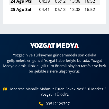
24 Ağu Pts
04:39
06:12
13:08
16:52
19:
25 Ağu Sal
04:41
06:13
13:08
16:52
19:
Yozgat'ın ve Türkiye'nin gündemindeki son dakika
gelişmeleri, en güncel Yozgat haberleriyle burada. Yozgat
Medya olarak, ilinizle ilgili tüm önemli olayları tarafsız ve hızlı
bir şekilde sizlere ulaştırıyoruz.
Medrese Mahalle Mahmut Turan Sokak No:6/10 Merkez /
Yozgat - TÜRKİYE
03542129797