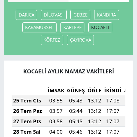
DARICA
DİLOVASI
GEBZE
KANDIRA
KARAMÜRSEL
KARTEPE
KOCAELİ
KÖRFEZ
ÇAYIROVA
KOCAELİ AYLIK NAMAZ VAKITLERI
İMSAK
GÜNEŞ
ÖĞLE
İKINDI
AKŞ
25 Tem Cts
03:55
05:43
13:12
17:08
20:
26 Tem Paz
03:57
05:44
13:12
17:07
20:
27 Tem Pts
03:58
05:45
13:12
17:07
20:
28 Tem Sal
04:00
05:46
13:12
17:07
20: