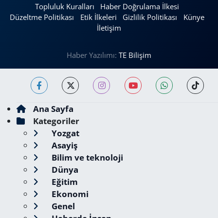
Topluluk Kuralları
Haber Doğrulama İlkesi
Düzeltme Politikası
Etik İlkeleri
Gizlilik Politikası
Künye
İletişim
Haber Yazılımı:
TE Bilişim
Ana Sayfa
Kategoriler
Yozgat
Asayiş
Bilim ve teknoloji
Dünya
Eğitim
Ekonomi
Genel