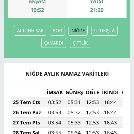
AKŞAM
YATSI
19:52
21:20
ALTUNHİSAR
BOR
NİĞDE
ULUKIŞLA
ÇAMARDI
ÇİFTLİK
NİĞDE AYLIK NAMAZ VAKITLERI
İMSAK
GÜNEŞ
ÖĞLE
İKINDI
AKŞ
25 Tem Cts
03:52
05:31
12:53
16:44
20:
26 Tem Paz
03:53
05:32
12:53
16:44
20:
27 Tem Pts
03:54
05:33
12:53
16:43
20:
28 Tem Sal
03:55
05:34
12:53
16:43
20: