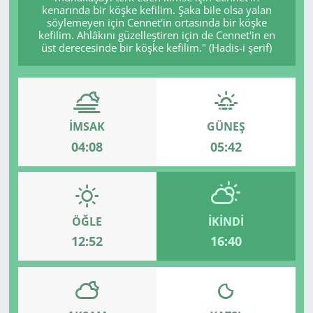
kenarında bir köşke kefilim. Şaka bile olsa yalan
söylemeyen için Cennet'in ortasında bir köşke
kefilim. Ahlâkını güzelleştiren için de Cennet'in en
üst derecesinde bir köşke kefilim." (Hadis-i şerif)
İMSAK
GÜNEŞ
04:08
05:42
ÖĞLE
İKINDI
12:52
16:40