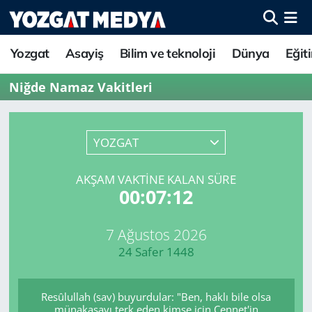
Yozgat
Asayiş
Bilim ve teknoloji
Dünya
Eğit
Niğde Namaz Vakitleri
YOZGAT
AKŞAM VAKTINE KALAN SÜRE
00:07:12
7 Ağustos 2026
24 Safer 1448
Resûlullah (sav) buyurdular: "Ben, haklı bile olsa
münakaşayı terk eden kimse için Cennet'in