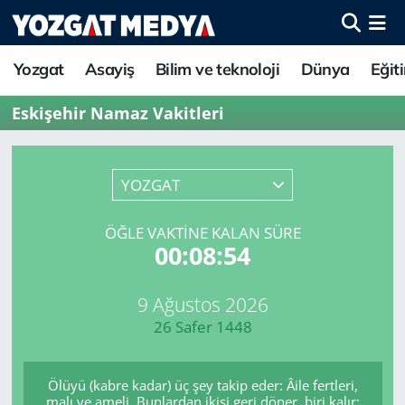
Yozgat
Asayiş
Bilim ve teknoloji
Dünya
Eğit
Eskişehir Namaz Vakitleri
YOZGAT
ÖĞLE VAKTINE KALAN SÜRE
00:08:54
9 Ağustos 2026
26 Safer 1448
Ölüyü (kabre kadar) üç şey takip eder: Âile fertleri,
malı ve ameli. Bunlardan ikisi geri döner, biri kalır: