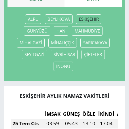
ALPU
BEYLİKOVA
ESKİŞEHİR
GÜNYÜZÜ
HAN
MAHMUDİYE
MİHALGAZİ
MİHALIÇÇIK
SARICAKAYA
SEYİTGAZİ
SİVRİHİSAR
ÇİFTELER
İNÖNÜ
ESKİŞEHİR AYLIK NAMAZ VAKITLERI
İMSAK
GÜNEŞ
ÖĞLE
İKINDI
AKŞ
25 Tem Cts
03:59
05:43
13:10
17:04
20: