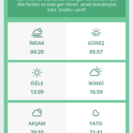
Âile fertleri ve malı geri döner, ameli (kendisiyle)
kalır. (Hadis-i şerif)
İMSAK
GÜNEŞ
04:20
05:57
ÖĞLE
İKINDI
13:09
16:59
AKŞAM
YATSI
20:10
21:41