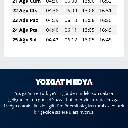
21 Ağu Cum
04:36
06:08
13:06
16:52
19:
22 Ağu Cts
04:38
06:09
13:06
16:51
19:
23 Ağu Paz
04:39
06:10
13:06
16:50
19:
24 Ağu Pts
04:40
06:11
13:05
16:49
19:
25 Ağu Sal
04:42
06:12
13:05
16:49
19:
Yozgat'ın ve Türkiye'nin gündemindeki son dakika
gelişmeleri, en güncel Yozgat haberleriyle burada. Yozgat
Medya olarak, ilinizle ilgili tüm önemli olayları tarafsız ve hızlı
bir şekilde sizlere ulaştırıyoruz.