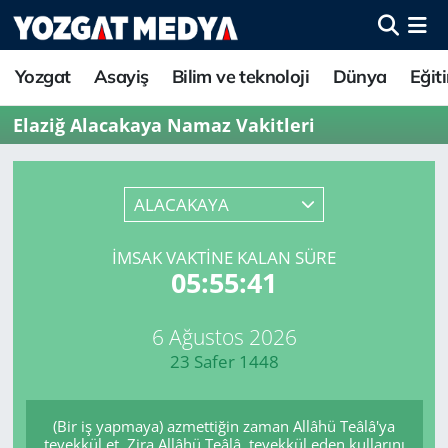
Yozgat
Asayiş
Bilim ve teknoloji
Dünya
Eğit
Elaziğ Alacakaya Namaz Vakitleri
ALACAKAYA
İMSAK VAKTINE KALAN SÜRE
05:55:41
6 Ağustos 2026
23 Safer 1448
(Bir iş yapmaya) azmettiğin zaman Allâhü Teâlâ'ya
tevekkül et. Zira Allâhü Teâlâ, tevekkül eden kullarını