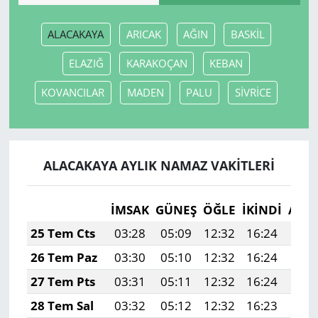
ALACAKAYA
ARICAK
AĞIN
BASKİL
ELAZIĞ
KARAKOÇAN
KEBAN
KOVANCILAR
MADEN
PALU
SİVRİCE
ALACAKAYA AYLIK NAMAZ VAKITLERI
İMSAK
GÜNEŞ
ÖĞLE
İKINDI
AKŞ
25 Tem Cts
03:28
05:09
12:32
16:24
19:
26 Tem Paz
03:30
05:10
12:32
16:24
19:
27 Tem Pts
03:31
05:11
12:32
16:24
19:
28 Tem Sal
03:32
05:12
12:32
16:23
19: