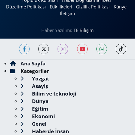
Topluluk Kuralları
Haber Doğrulama İlkesi
Düzeltme Politikası
Etik İlkeleri
Gizlilik Politikası
Künye
İletişim
Haber Yazılımı:
TE Bilişim
Ana Sayfa
Kategoriler
Yozgat
Asayiş
Bilim ve teknoloji
Dünya
Eğitim
Ekonomi
Genel
Haberde İnsan