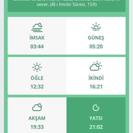
sever. (Âl-i İmrân Sûresi, 159)
İMSAK
GÜNEŞ
03:44
05:20
ÖĞLE
İKINDI
12:32
16:21
AKŞAM
YATSI
19:33
21:02