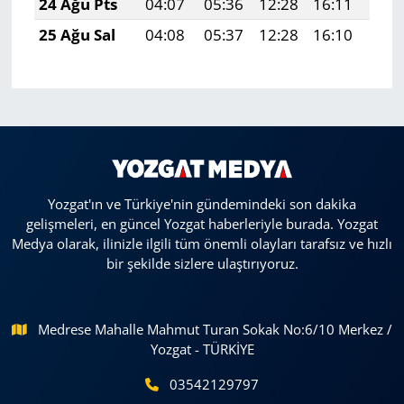
24 Ağu Pts
04:07
05:36
12:28
16:11
19:
25 Ağu Sal
04:08
05:37
12:28
16:10
19:
Yozgat'ın ve Türkiye'nin gündemindeki son dakika
gelişmeleri, en güncel Yozgat haberleriyle burada. Yozgat
Medya olarak, ilinizle ilgili tüm önemli olayları tarafsız ve hızlı
bir şekilde sizlere ulaştırıyoruz.
Medrese Mahalle Mahmut Turan Sokak No:6/10 Merkez /
Yozgat - TÜRKİYE
03542129797