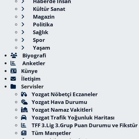
Haberde İnsan
Kültür Sanat
Magazin
Politika
Sağlık
Spor
Yaşam
Biyografi
Anketler
Künye
İletişim
Servisler
Yozgat Nöbetçi Eczaneler
Yozgat Hava Durumu
Yozgat Namaz Vakitleri
Yozgat Trafik Yoğunluk Haritası
TFF 3.Lig 3.Grup Puan Durumu ve Fikstür
Tüm Manşetler