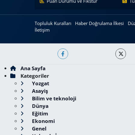
Puan Durumu ve Fikstür
Tü
Topluluk Kuralları
Haber Doğrulama İlkesi
Düz
İletişim
Ana Sayfa
Kategoriler
Yozgat
Asayiş
Bilim ve teknoloji
Dünya
Eğitim
Ekonomi
Genel