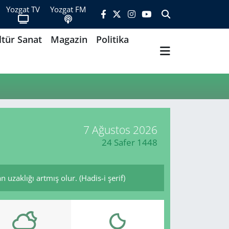
Yozgat TV
Yozgat FM
ltür Sanat
Magazin
Politika
7 Ağustos 2026
24 Safer 1448
uzaklığı artmış olur. (Hadis-i şerif)