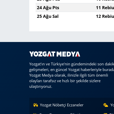
24 Ağu Pts
11 Rebiu
25 Ağu Sal
12 Rebiu
Yozgat'ın ve Türkiye'nin gündemindeki son daki
gelişmeleri, en güncel Yozgat haberleriyle burad
Yozgat Medya olarak, ilinizle ilgili tüm önemli
olayları tarafsız ve hızlı bir şekilde sizlere
ulaştırıyoruz.
Yozgat Nöbetçi Eczaneler
Y