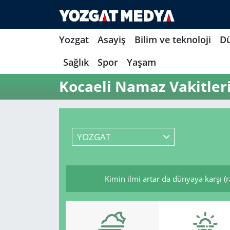
Yozgat
Asayiş
Bilim ve teknoloji
D
Sağlık
Spor
Yaşam
Kocaeli Namaz Vakitler
YOZGAT
Kimin ilmi artar da dünyaya karşı (r