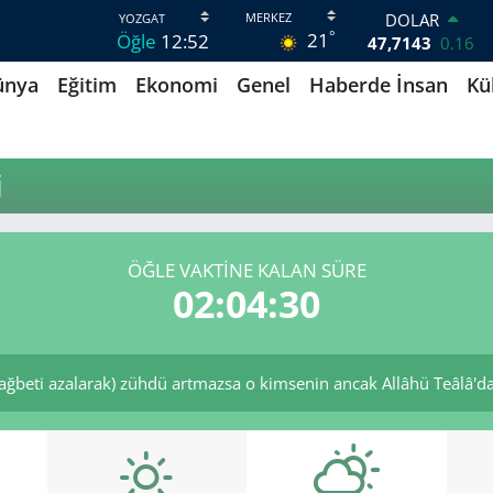
DOLAR
°
21
Öğle
12:52
47,7143
0.16
EURO
ünya
Eğitim
Ekonomi
Genel
Haberde İnsan
Kü
55,0317
-0.02
STERLİN
64,2463
0.07
GRAM ALTIN
i
6574.81
1.44
BİST100
13.799
70
BITCOIN
ÖĞLE VAKTINE KALAN SÜRE
64.360,53
-0.76
02:04:30
ağbeti azalarak) zühdü artmazsa o kimsenin ancak Allâhü Teâlâ'dan 