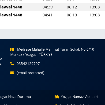
levvel 1448
04:39
06:12
13:08
levvel 1448
04:41
06:13
13:08
Medrese Mahalle Mahmut Turan Sokak No:6/10
Merkez / Yozgat - TÜRKİYE
ka
03542129797
a.
[email protected]
ozgat Hava Durumu
Yozgat Namaz Vakitleri