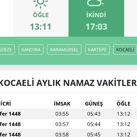
ÖĞLE
İKINDI
13:11
17:03
GEBZE
KANDIRA
KARAMÜRSEL
KARTEPE
KOCAELİ
KOCAELİ AYLIK NAMAZ VAKITLER
İCRİ
İMSAK
GÜNEŞ
ÖĞLE
fer 1448
03:55
05:43
13:12
fer 1448
03:57
05:44
13:12
fer 1448
03:58
05:45
13:12