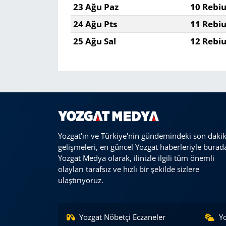
23 Ağu Paz
10 Rebiu
24 Ağu Pts
11 Rebiu
25 Ağu Sal
12 Rebiu
Yozgat'ın ve Türkiye'nin gündemindeki son daki
gelişmeleri, en güncel Yozgat haberleriyle burad
Yozgat Medya olarak, ilinizle ilgili tüm önemli
olayları tarafsız ve hızlı bir şekilde sizlere
ulaştırıyoruz.
Yozgat Nöbetçi Eczaneler
Y