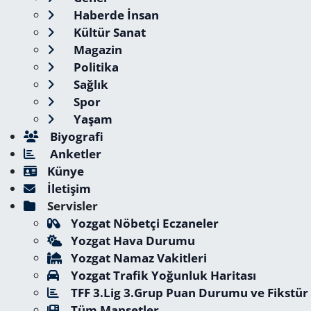
Haberde İnsan
Kültür Sanat
Magazin
Politika
Sağlık
Spor
Yaşam
Biyografi
Anketler
Künye
İletişim
Servisler
Yozgat Nöbetçi Eczaneler
Yozgat Hava Durumu
Yozgat Namaz Vakitleri
Yozgat Trafik Yoğunluk Haritası
TFF 3.Lig 3.Grup Puan Durumu ve Fikstür
Tüm Manşetler