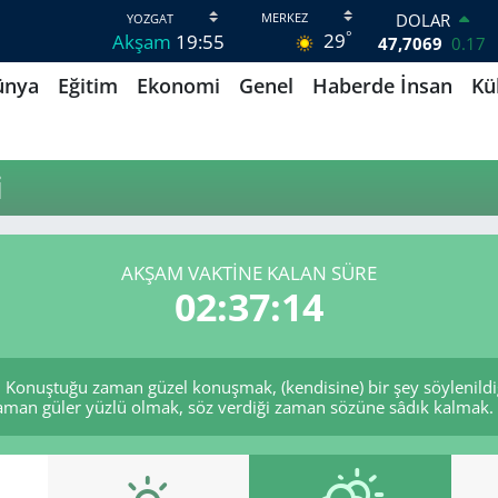
DOLAR
°
29
Akşam
19:55
47,7069
0.17
EURO
ünya
Eğitim
Ekonomi
Genel
Haberde İnsan
Kü
55,0265
0.01
STERLİN
64,1897
0.02
GRAM ALTIN
i
6618.49
2.12
BİST100
13.887
64
BITCOIN
AKŞAM VAKTINE KALAN SÜRE
65.130,04
1.2
02:37:14
 Konuştuğu zaman güzel konuşmak, (kendisine) bir şey söylenildi
zaman güler yüzlü olmak, söz verdiği zaman sözüne sâdık kalmak. (