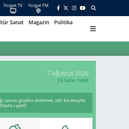
Yozgat TV
Yozgat FM
ltür Sanat
Magazin
Politika
7 Ağustos 2026
24 Safer 1448
ği zaman güzelce dinlemek, (din kardeşiyle)
Hadis-i şerif)