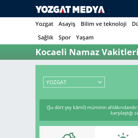
Yozgat
Asayiş
Bilim ve teknoloji
D
Sağlık
Spor
Yaşam
Kocaeli Namaz Vakitler
YOZGAT
(Şu dört şey kâmil) müminin ahlâkındandır:
karşılaştığı 