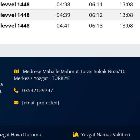
levvel 1448
04:38
06:11
13:08
levvel 1448
04:39
06:12
13:08
levvel 1448
04:41
06:13
13:08
Medrese Mahalle Mahmut Turan Sokak No:6/10
Merkez / Yozgat - TÜRKİYE
ka
03542129797
a.
[email protected]
ozgat Hava Durumu
Yozgat Namaz Vakitleri