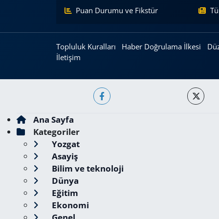
Puan Durumu ve Fikstür
Tü
Topluluk Kuralları
Haber Doğrulama İlkesi
Düz
İletişim
Ana Sayfa
Kategoriler
Yozgat
Asayiş
Bilim ve teknoloji
Dünya
Eğitim
Ekonomi
Genel