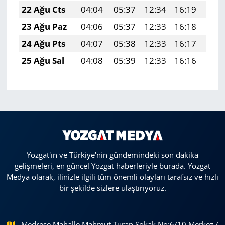
22 Ağu Cts
04:04
05:37
12:34
16:19
19:
23 Ağu Paz
04:06
05:37
12:33
16:18
19:
24 Ağu Pts
04:07
05:38
12:33
16:17
19:
25 Ağu Sal
04:08
05:39
12:33
16:16
19:
Yozgat'ın ve Türkiye'nin gündemindeki son dakika
gelişmeleri, en güncel Yozgat haberleriyle burada. Yozgat
Medya olarak, ilinizle ilgili tüm önemli olayları tarafsız ve hızlı
bir şekilde sizlere ulaştırıyoruz.
Medrese Mahalle Mahmut Turan Sokak No:6/10 Merkez /