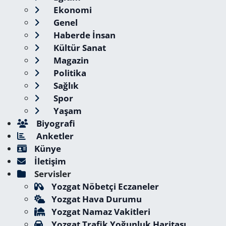
Ekonomi
Genel
Haberde İnsan
Kültür Sanat
Magazin
Politika
Sağlık
Spor
Yaşam
Biyografi
Anketler
Künye
İletişim
Servisler
Yozgat Nöbetçi Eczaneler
Yozgat Hava Durumu
Yozgat Namaz Vakitleri
Yozgat Trafik Yoğunluk Haritası