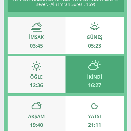
sever. (Âl-i İmrân Sûresi, 159)
İMSAK
GÜNEŞ
03:45
05:23
ÖĞLE
İKINDI
12:36
16:27
AKŞAM
YATSI
19:40
21:11