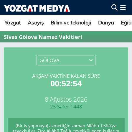
Yozgat
Asayiş
Bilim ve teknoloji
Dünya
Eğit
Sivas Gölova Namaz Vakitleri
GÖLOVA
AKŞAM VAKTINE KALAN SÜRE
00:52:54
8 Ağustos 2026
25 Safer 1448
(Bir iş yapmaya) azmettiğin zaman Allâhü Teâlâ'ya
tevekkül et. Zira Allâhü Teâlâ, tevekkül eden kullarını