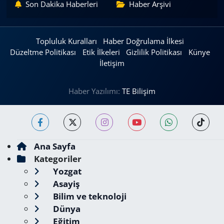
Son Dakika Haberleri
Haber Arşivi
Topluluk Kuralları
Haber Doğrulama İlkesi
Düzeltme Politikası
Etik İlkeleri
Gizlilik Politikası
Künye
İletişim
Haber Yazılımı:
TE Bilişim
Ana Sayfa
Kategoriler
Yozgat
Asayiş
Bilim ve teknoloji
Dünya
Eğitim