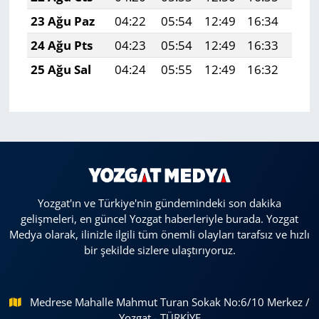
23 Ağu Paz
04:22
05:54
12:49
16:34
19:
24 Ağu Pts
04:23
05:54
12:49
16:33
19:
25 Ağu Sal
04:24
05:55
12:49
16:32
19:
Yozgat'ın ve Türkiye'nin gündemindeki son dakika
gelişmeleri, en güncel Yozgat haberleriyle burada. Yozgat
Medya olarak, ilinizle ilgili tüm önemli olayları tarafsız ve hızlı
bir şekilde sizlere ulaştırıyoruz.
Medrese Mahalle Mahmut Turan Sokak No:6/10 Merkez /
Yozgat - TÜRKİYE