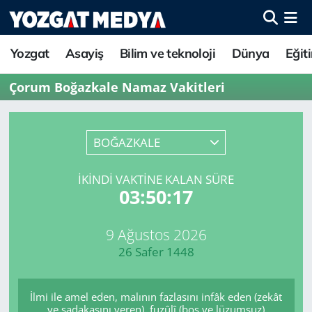
Yozgat
Asayiş
Bilim ve teknoloji
Dünya
Eğit
Çorum Boğazkale Namaz Vakitleri
BOĞAZKALE
İKINDI VAKTINE KALAN SÜRE
03:50:17
9 Ağustos 2026
26 Safer 1448
İlmi ile amel eden, malının fazlasını infâk eden (zekât
ve sadakasını veren), fuzûlî (boş ve lüzumsuz)