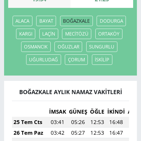
ALACA
BAYAT
BOĞAZKALE
DODURGA
KARGI
LAÇİN
MECİTÖZÜ
ORTAKÖY
OSMANCIK
OĞUZLAR
SUNGURLU
UĞURLUDAĞ
ÇORUM
İSKİLİP
BOĞAZKALE AYLIK NAMAZ VAKITLERI
İMSAK
GÜNEŞ
ÖĞLE
İKINDI
AKŞ
25 Tem Cts
03:41
05:26
12:53
16:48
20:
26 Tem Paz
03:42
05:27
12:53
16:47
20: