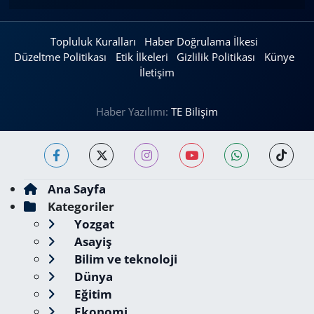
Topluluk Kuralları
Haber Doğrulama İlkesi
Düzeltme Politikası
Etik İlkeleri
Gizlilik Politikası
Künye
İletişim
Haber Yazılımı:
TE Bilişim
Ana Sayfa
Kategoriler
Yozgat
Asayiş
Bilim ve teknoloji
Dünya
Eğitim
Ekonomi