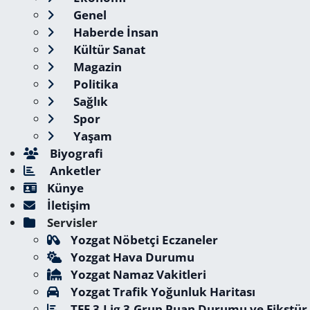
Genel
Haberde İnsan
Kültür Sanat
Magazin
Politika
Sağlık
Spor
Yaşam
Biyografi
Anketler
Künye
İletişim
Servisler
Yozgat Nöbetçi Eczaneler
Yozgat Hava Durumu
Yozgat Namaz Vakitleri
Yozgat Trafik Yoğunluk Haritası
TFF 3.Lig 3.Grup Puan Durumu ve Fikstür