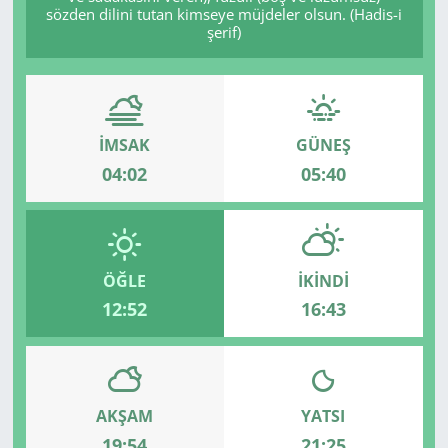
sözden dilini tutan kimseye müjdeler olsun. (Hadis-i
şerif)
İMSAK
GÜNEŞ
04:02
05:40
ÖĞLE
İKINDI
12:52
16:43
AKŞAM
YATSI
19:54
21:25