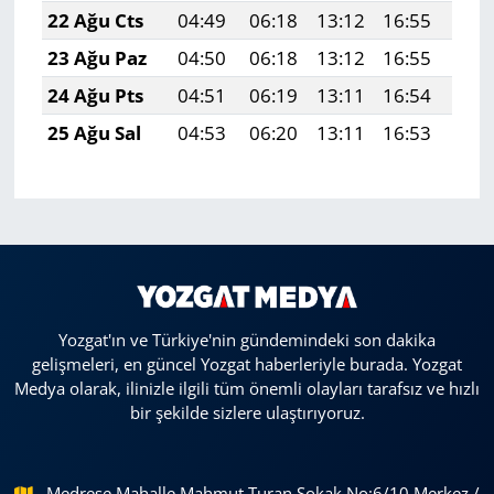
22 Ağu Cts
04:49
06:18
13:12
16:55
19:
23 Ağu Paz
04:50
06:18
13:12
16:55
19:
24 Ağu Pts
04:51
06:19
13:11
16:54
19:
25 Ağu Sal
04:53
06:20
13:11
16:53
19:
Yozgat'ın ve Türkiye'nin gündemindeki son dakika
gelişmeleri, en güncel Yozgat haberleriyle burada. Yozgat
Medya olarak, ilinizle ilgili tüm önemli olayları tarafsız ve hızlı
bir şekilde sizlere ulaştırıyoruz.
Medrese Mahalle Mahmut Turan Sokak No:6/10 Merkez /