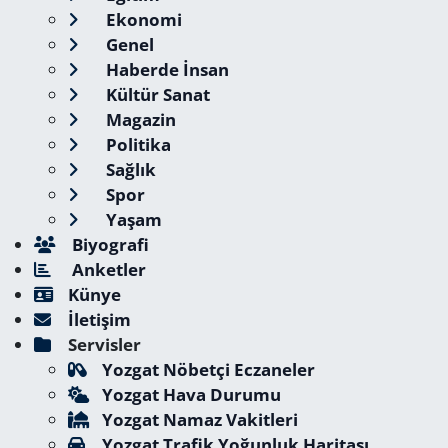
Ekonomi
Genel
Haberde İnsan
Kültür Sanat
Magazin
Politika
Sağlık
Spor
Yaşam
Biyografi
Anketler
Künye
İletişim
Servisler
Yozgat Nöbetçi Eczaneler
Yozgat Hava Durumu
Yozgat Namaz Vakitleri
Yozgat Trafik Yoğunluk Haritası