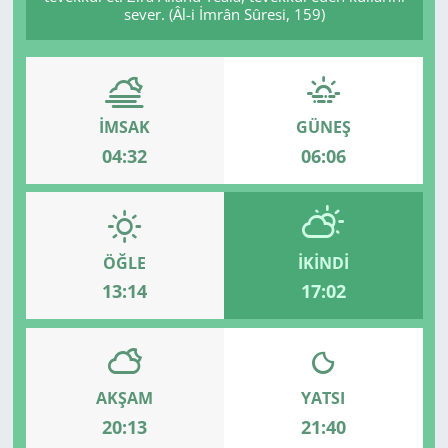
sever. (Âl-i İmrân Sûresi, 159)
İMSAK
GÜNEŞ
04:32
06:06
ÖĞLE
İKINDI
13:14
17:02
AKŞAM
YATSI
20:13
21:40