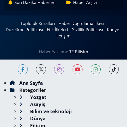
Son Dakika Haberleri
Haber Arşivi
Topluluk Kuralları
Haber Doğrulama İlkesi
Düzeltme Politikası
Etik İlkeleri
Gizlilik Politikası
Künye
İletişim
Haber Yazılımı:
TE Bilişim
Ana Sayfa
Kategoriler
Yozgat
Asayiş
Bilim ve teknoloji
Dünya
Eğitim