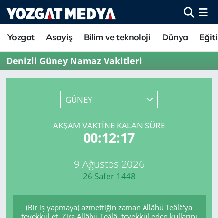
Yozgat
Asayiş
Bilim ve teknoloji
Dünya
Eğit
Denizli Güney Namaz Vakitleri
GÜNEY
AKŞAM VAKTINE KALAN SÜRE
00:12:17
9 Ağustos 2026
26 Safer 1448
(Bir iş yapmaya) azmettiğin zaman Allâhü Teâlâ'ya
tevekkül et. Zira Allâhü Teâlâ, tevekkül eden kullarını