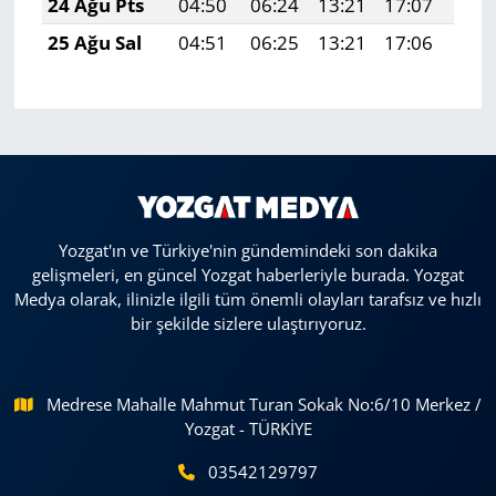
24 Ağu Pts
04:50
06:24
13:21
17:07
20:
25 Ağu Sal
04:51
06:25
13:21
17:06
20:
Yozgat'ın ve Türkiye'nin gündemindeki son dakika
gelişmeleri, en güncel Yozgat haberleriyle burada. Yozgat
Medya olarak, ilinizle ilgili tüm önemli olayları tarafsız ve hızlı
bir şekilde sizlere ulaştırıyoruz.
Medrese Mahalle Mahmut Turan Sokak No:6/10 Merkez /
Yozgat - TÜRKİYE
03542129797