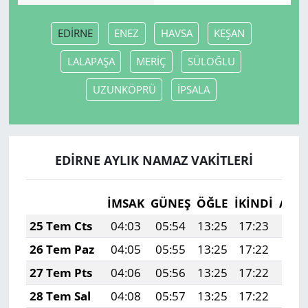
EDİRNE
ENEZ
HAVSA
KEŞAN
LALAPAŞA
MERİÇ
SÜLOĞLU
UZUNKÖPRÜ
İPSALA
EDİRNE AYLIK NAMAZ VAKITLERI
İMSAK
GÜNEŞ
ÖĞLE
İKINDI
AKŞ
25 Tem Cts
04:03
05:54
13:25
17:23
20:
26 Tem Paz
04:05
05:55
13:25
17:22
20:
27 Tem Pts
04:06
05:56
13:25
17:22
20:
28 Tem Sal
04:08
05:57
13:25
17:22
20: