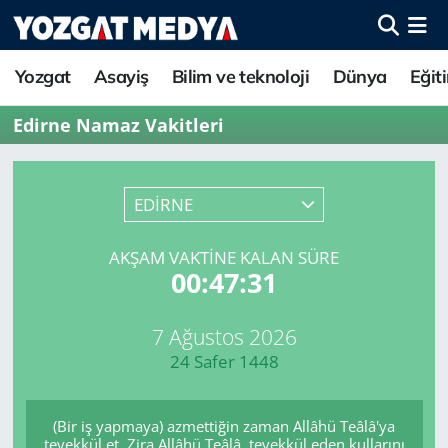
Yozgat
Asayiş
Bilim ve teknoloji
Dünya
Eğit
Edirne Namaz Vakitleri
EDİRNE
AKŞAM VAKTINE KALAN SÜRE
00:47:31
7 Ağustos 2026
24 Safer 1448
(Bir iş yapmaya) azmettiğin zaman Allâhü Teâlâ'ya
tevekkül et. Zira Allâhü Teâlâ, tevekkül eden kullarını