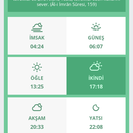
sever. (Âl-i İmrân Sûresi, 159)
İMSAK
GÜNEŞ
04:24
06:07
ÖĞLE
İKINDI
13:25
17:18
AKŞAM
YATSI
20:33
22:08