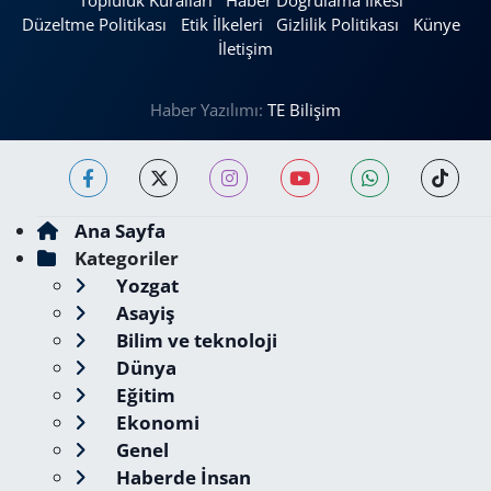
Topluluk Kuralları
Haber Doğrulama İlkesi
Düzeltme Politikası
Etik İlkeleri
Gizlilik Politikası
Künye
İletişim
Haber Yazılımı:
TE Bilişim
Ana Sayfa
Kategoriler
Yozgat
Asayiş
Bilim ve teknoloji
Dünya
Eğitim
Ekonomi
Genel
Haberde İnsan