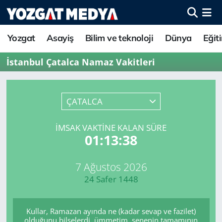
Yozgat
Asayiş
Bilim ve teknoloji
Dünya
Eğit
İstanbul Çatalca Namaz Vakitleri
ÇATALCA
İMSAK VAKTINE KALAN SÜRE
01:13:38
7 Ağustos 2026
24 Safer 1448
Kullar, Ramazan ayında ne (kadar sevap ve fazilet)
olduğunu bilselerdi, ümmetim, senenin tamamının