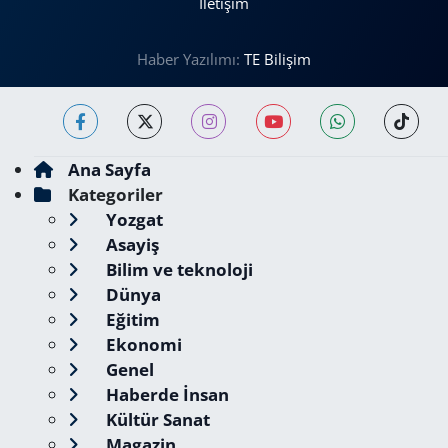
İletişim
Haber Yazılımı:
TE Bilişim
Ana Sayfa
Kategoriler
Yozgat
Asayiş
Bilim ve teknoloji
Dünya
Eğitim
Ekonomi
Genel
Haberde İnsan
Kültür Sanat
Magazin