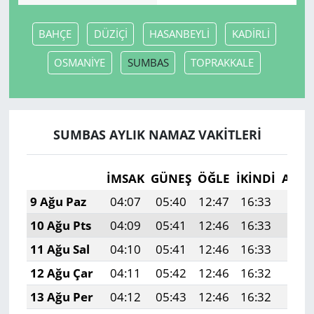
BAHÇE
DÜZİÇİ
HASANBEYLİ
KADİRLİ
OSMANİYE
SUMBAS
TOPRAKKALE
SUMBAS AYLIK NAMAZ VAKITLERI
İMSAK
GÜNEŞ
ÖĞLE
İKINDI
AKŞ
9 Ağu Paz
04:07
05:40
12:47
16:33
19:4
10 Ağu Pts
04:09
05:41
12:46
16:33
19:4
11 Ağu Sal
04:10
05:41
12:46
16:33
19:4
12 Ağu Çar
04:11
05:42
12:46
16:32
19:4
13 Ağu Per
04:12
05:43
12:46
16:32
19:3