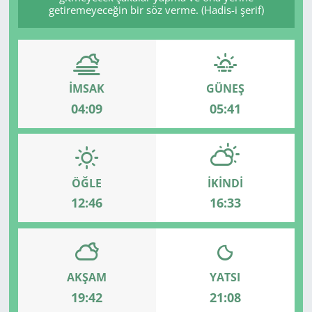
getiremeyeceğin bir söz verme. (Hadis-i şerif)
İMSAK
GÜNEŞ
04:09
05:41
ÖĞLE
İKINDI
12:46
16:33
AKŞAM
YATSI
19:42
21:08