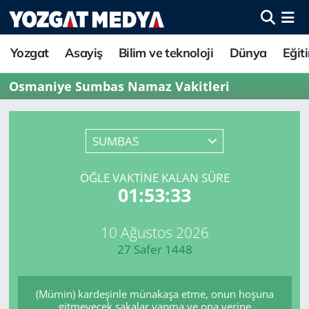
Yozgat
Asayiş
Bilim ve teknoloji
Dünya
Eğit
Osmaniye Sumbas Namaz Vakitleri
SUMBAS
ÖĞLE VAKTINE KALAN SÜRE
01:53:33
10 Ağustos 2026
27 Safer 1448
(Mümin) kardeşinle münakaşa etme, onun hoşuna
gitmeyecek şakalar yapma ve ona yerine