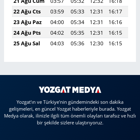
21 Ağu Cum
03:57
05:32
12:32
16:18
19:
22 Ağu Cts
03:59
05:33
12:31
16:17
19:
23 Ağu Paz
04:00
05:34
12:31
16:16
19:
24 Ağu Pts
04:02
05:35
12:31
16:15
19:
25 Ağu Sal
04:03
05:36
12:30
16:15
19:
Yozgat'ın ve Türkiye'nin gündemindeki son dakika
gelişmeleri, en güncel Yozgat haberleriyle burada. Yozgat
Medya olarak, ilinizle ilgili tüm önemli olayları tarafsız ve hızlı
bir şekilde sizlere ulaştırıyoruz.