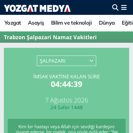
Yozgat
Asayiş
Bilim ve teknoloji
Dünya
Eğit
Trabzon Şalpazari Namaz Vakitleri
ŞALPAZARI
İMSAK VAKTINE KALAN SÜRE
04:44:39
7 Ağustos 2026
24 Safer 1448
Kim bir hastayı veya Allah için sevdiği kardeşini
ziyaret ederse, bir melek, ona şöyle nidâ eder: "Ne