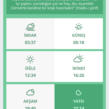
iyi yaptın, yürüdüğün yol ne hoş, (bu ziyaretle)
Cennet'te kendine bir köşk hazırladın!" (Hadis-i şerif)
İMSAK
GÜNEŞ
03:37
05:18
ÖĞLE
İKINDI
12:34
16:26
AKŞAM
YATSI
19:40
21:14