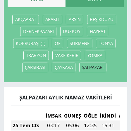
AKÇAABAT
ARAKLI
ARSİN
BEŞİKDÜZÜ
DERNEKPAZARI
DÜZKÖY
HAYRAT
KÖPRÜBAŞI (T)
OF
SÜRMENE
TONYA
TRABZON
VAKFIKEBİR
YOMRA
ÇARŞIBAŞI
ÇAYKARA
ŞALPAZARI
ŞALPAZARI AYLIK NAMAZ VAKITLERI
İMSAK
GÜNEŞ
ÖĞLE
İKINDI
AKŞ
25 Tem Cts
03:17
05:06
12:35
16:31
19: